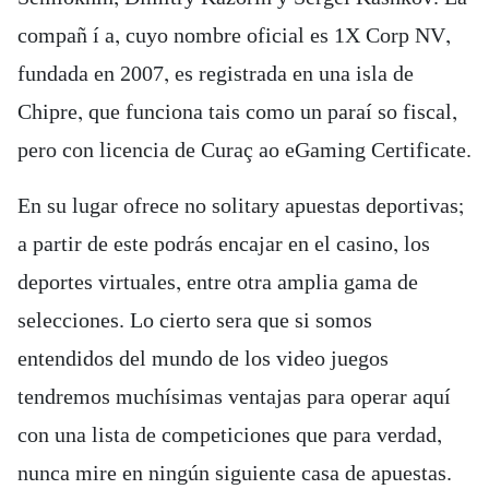
compañ í a, cuyo nombre oficial es 1X Corp NV,
fundada en 2007, es registrada en una isla de
Chipre, que funciona tais como un paraí so fiscal,
pero con licencia de Curaç ao eGaming Certificate.
En su lugar ofrece no solitary apuestas deportivas;
a partir de este podrás encajar en el casino, los
deportes virtuales, entre otra amplia gama de
selecciones. Lo cierto sera que si somos
entendidos del mundo de los video juegos
tendremos muchísimas ventajas para operar aquí
con una lista de competiciones que para verdad,
nunca mire en ningún siguiente casa de apuestas.