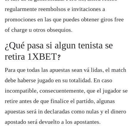
regularmente reembolsos e invitaciones a
promociones en las que puedes obtener giros free
of charge u otros obsequios.
¿Qué pasa si algun tenista se
retira 1XBET?
Para que todas las apuestas sean vá lidas, el match
debe haberse jugado en su totalidad. En caso
incompatible, consecuentemente, que el jugador se
retire antes de que finalice el partido, algunas
apuestas será in declaradas como nulas y el dinero
apostado será devuelto a los apostantes.