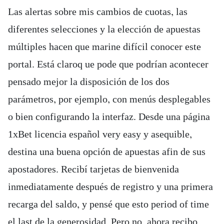
Las alertas sobre mis cambios de cuotas, las
diferentes selecciones y la elección de apuestas
múltiples hacen que marine difícil conocer este
portal. Está claroq ue pode que podrían acontecer
pensado mejor la disposición de los dos
parámetros, por ejemplo, con menús desplegables
o bien configurando la interfaz. Desde una página
1xBet licencia español very easy y asequible,
destina una buena opción de apuestas afin de sus
apostadores. Recibí tarjetas de bienvenida
inmediatamente después de registro y una primera
recarga del saldo, y pensé que esto period of time
el last de la generosidad. Pero no, ahora recibo