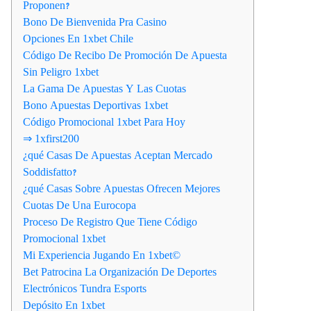
Proponen?
Bono De Bienvenida Pra Casino
Opciones En 1xbet Chile
Código De Recibo De Promoción De Apuesta
Sin Peligro 1xbet
La Gama De Apuestas Y Las Cuotas
Bono Apuestas Deportivas 1xbet
Código Promocional 1xbet Para Hoy
⇒ 1xfirst200
¿qué Casas De Apuestas Aceptan Mercado
Soddisfatto?
¿qué Casas Sobre Apuestas Ofrecen Mejores
Cuotas De Una Eurocopa
Proceso De Registro Que Tiene Código
Promocional 1xbet
Mi Experiencia Jugando En 1xbet©
Bet Patrocina La Organización De Deportes
Electrónicos Tundra Esports
Depósito En 1xbet