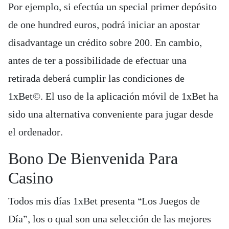
Por ejemplo, si efectúa un special primer depósito
de one hundred euros, podrá iniciar an apostar
disadvantage un crédito sobre 200. En cambio,
antes de ter a possibilidade de efectuar una
retirada deberá cumplir las condiciones de
1xBet©. El uso de la aplicación móvil de 1xBet ha
sido una alternativa conveniente para jugar desde
el ordenador.
Bono De Bienvenida Para
Casino
Todos mis días 1xBet presenta “Los Juegos de
Día”, los o qual son una selección de las mejores