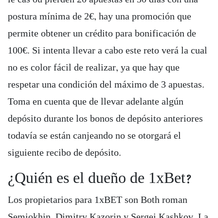
postura mínima de 2€, hay una promoción que
permite obtener un crédito para bonificación de
100€. Si intenta llevar a cabo este reto verá la cual
no es color fácil de realizar, ya que hay que
respetar una condición del máximo de 3 apuestas.
Toma en cuenta que de llevar adelante algún
depósito durante los bonos de depósito anteriores
todavía se están canjeando no se otorgará el
siguiente recibo de depósito.
¿Quién es el dueño de 1xBet?
Los propietarios para 1xBET son Both roman
Semiokhin, Dimitry Kazorin y Sergei Kashkov. La