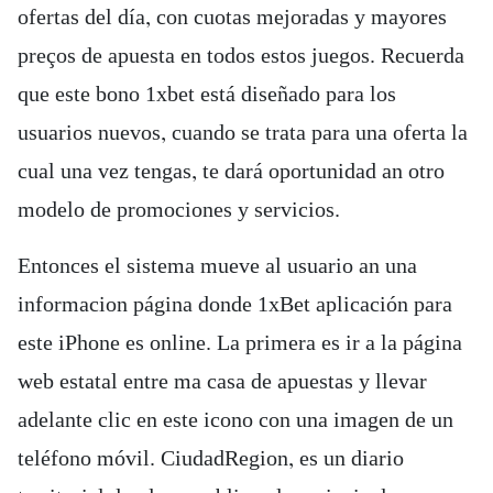
ofertas del día, con cuotas mejoradas y mayores
preços de apuesta en todos estos juegos. Recuerda
que este bono 1xbet está diseñado para los
usuarios nuevos, cuando se trata para una oferta la
cual una vez tengas, te dará oportunidad an otro
modelo de promociones y servicios.
Entonces el sistema mueve al usuario an una
informacion página donde 1xBet aplicación para
este iPhone es online. La primera es ir a la página
web estatal entre ma casa de apuestas y llevar
adelante clic en este icono con una imagen de un
teléfono móvil. CiudadRegion, es un diario