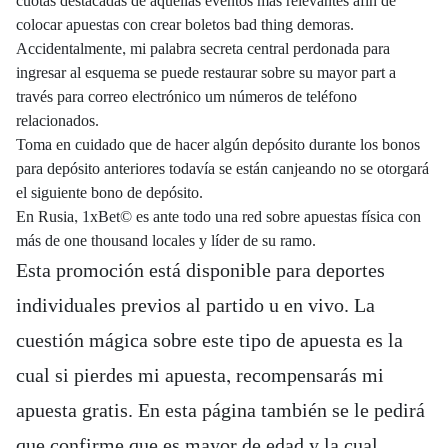
cuotas destacadas de aquellas eventos más relevantes afin de
colocar apuestas con crear boletos bad thing demoras.
Accidentalmente, mi palabra secreta central perdonada para
ingresar al esquema se puede restaurar sobre su mayor part a
través para correo electrónico um números de teléfono
relacionados.
Toma en cuidado que de hacer algún depósito durante los bonos
para depósito anteriores todavía se están canjeando no se otorgará
el siguiente bono de depósito.
En Rusia, 1xBet© es ante todo una red sobre apuestas física con
más de one thousand locales y líder de su ramo.
Esta promoción está disponible para deportes
individuales previos al partido u en vivo. La
cuestión mágica sobre este tipo de apuesta es la
cual si pierdes mi apuesta, recompensarás mi
apuesta gratis. En esta página también se le pedirá
que confirme que es mayor de edad y la cual