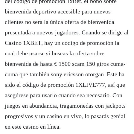
del código de promoción 1xBet, el bono sobre
bienvenida deportivo accesible para nuevos
clientes no sera la única oferta de bienvenida
presentada a nuevos jugadores. Cuando se dirige al
Casino 1XBET, hay un código de promoción la
cual debe usarse si buscas la oferta sobre
bienvenida de hasta € 1500 scam 150 giros cuma-
cuma que también sony ericsson otorgan. Este ha
sido el código de promoción 1XLIVE777, así que
asegúrese para usarlo cuando sea necesario. Con
juegos en abundancia, tragamonedas con jackpots
progresivos y un casino en vivo, lo pasarás genial
en este casino en línea.