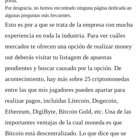
portal.
Por desgracia, no hemos encontrado ninguna página dedicada an
algunas preguntas más frecuentes.
Esto es por a que se trata de la empresa con mucha
experiencia en toda la industria. Para ver cuáles
mercados te ofrecen una opción de realizar money
out deberás visitar tu listagem de apuestas
pendientes y buscar causado por la opción. De
acontecimiento, hay más sobre 25 criptomonedas
entre las que mis jugadores pueden apartar para
realizar pagos, incluidas Litecoin, Dogecoin,
Ethereum, DigiByte, Bitcoin Gold, etc. Una de las
importantes ventajas de la cual moneda es que
Bitcoin está descentralizado. Lo que dice que se