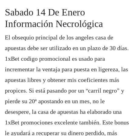
Sabado 14 De Enero
Información Necrológica
El obsequio principal de los angeles casa de
apuestas debe ser utilizado en un plazo de 30 días.
1xBet codigo promocional es usado para
incrementar la ventaja para puesta en ligereza, las
apuestas libres y obtener mis coeficientes más
propices. Si está pasando por un “carril negro” y
pierde su 20ª apostando en un mes, no le
desespere, la casa de apuestas ha elaborado una
1xBet promociones excelente también. Este bonus
le ayudará a recuperar su dinero perdido, más