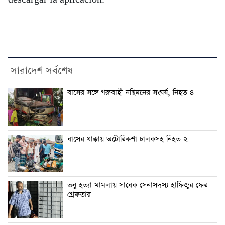
সারাদেশ সর্বশেষ
বাসের সঙ্গে গরুবাহী নছিমনের সংঘর্ষ, নিহত ৪
বাসের ধাক্কায় অটোরিকশা চালকসহ নিহত ২
তনু হত্যা মামলায় সাবেক সেনাসদস্য হাফিজুর ফের
গ্রেফতার