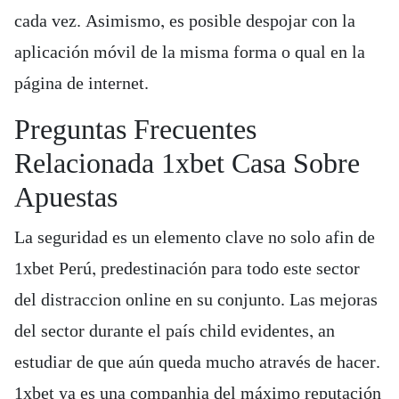
cada vez. Asimismo, es posible despojar con la
aplicación móvil de la misma forma o qual en la
página de internet.
Preguntas Frecuentes
Relacionada 1xbet Casa Sobre
Apuestas
La seguridad es un elemento clave no solo afin de
1xbet Perú, predestinación para todo este sector
del distraccion online en su conjunto. Las mejoras
del sector durante el país child evidentes, an
estudiar de que aún queda mucho através de hacer.
1xbet ya es una companhia del máximo reputación