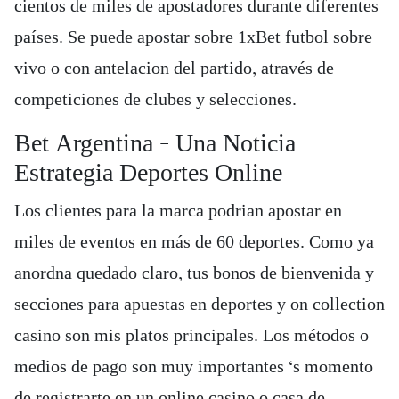
cientos de miles de apostadores durante diferentes
países. Se puede apostar sobre 1xBet futbol sobre
vivo o con antelacion del partido, através de
competiciones de clubes y selecciones.
Bet Argentina – Una Noticia
Estrategia Deportes Online
Los clientes para la marca podrian apostar en
miles de eventos en más de 60 deportes. Como ya
anordna quedado claro, tus bonos de bienvenida y
secciones para apuestas en deportes y on collection
casino son mis platos principales. Los métodos o
medios de pago son muy importantes ‘s momento
de registrarte en un online casino o casa de