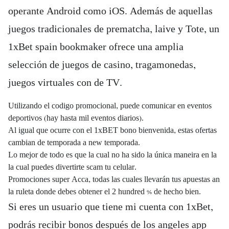
operante Android como iOS. Además de aquellas
juegos tradicionales de prematcha, laive y Tote, un
1xBet spain bookmaker ofrece una amplia
selección de juegos de casino, tragamonedas,
juegos virtuales con de TV.
Utilizando el codigo promocional, puede comunicar en eventos
deportivos (hay hasta mil eventos diarios).
Al igual que ocurre con el 1xBET bono bienvenida, estas ofertas
cambian de temporada a new temporada.
Lo mejor de todo es que la cual no ha sido la única maneira en la
la cual puedes divertirte scam tu celular.
Promociones super Acca, todas las cuales llevarán tus apuestas an
la ruleta donde debes obtener el 2 hundred % de hecho bien.
Si eres un usuario que tiene mi cuenta con 1xBet,
podrás recibir bonos después de los angeles app