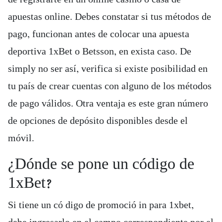
apuestas online. Debes constatar si tus métodos de
pago, funcionan antes de colocar una apuesta
deportiva 1xBet o Betsson, en exista caso. De
simply no ser así, verifica si existe posibilidad en
tu país de crear cuentas con alguno de los métodos
de pago válidos. Otra ventaja es este gran número
de opciones de depósito disponibles desde el
móvil.
¿Dónde se pone un código de
1xBet?
Si tiene un có digo de promoció in para 1xbet,