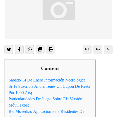
ফ+
ফ-
ফ
Content
Sabado 14 De Enero Información Necrológica
Si Te Suscribís Ahora Tenés Un Cupón De Resta
Por 1000 Ars!
Particularidades De Juego Sobre Ela Versión
Móvil 1xbet
Bet Movedizo Aplicacion Para Residentes De