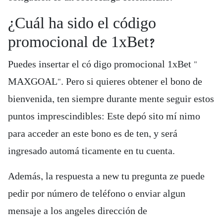
¿Cuál ha sido el código
promocional de 1xBet?
Puedes insertar el có digo promocional 1xBet "
MAXGOAL". Pero si quieres obtener el bono de
bienvenida, ten siempre durante mente seguir estos
puntos imprescindibles: Este depó sito mí nimo
para acceder an este bono es de ten, y será
ingresado automá ticamente en tu cuenta.
Además, la respuesta a new tu pregunta ze puede
pedir por número de teléfono o enviar algun
mensaje a los angeles dirección de