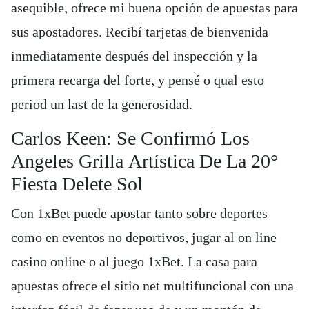
asequible, ofrece mi buena opción de apuestas para
sus apostadores. Recibí tarjetas de bienvenida
inmediatamente después del inspección y la
primera recarga del forte, y pensé o qual esto
period un last de la generosidad.
Carlos Keen: Se Confirmó Los
Angeles Grilla Artística De La 20°
Fiesta Delete Sol
Con 1xBet puede apostar tanto sobre deportes
como en eventos no deportivos, jugar al on line
casino online o al juego 1xBet. La casa para
apuestas ofrece el sitio net multifuncional con una