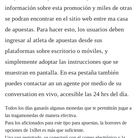
información sobre esta promoción y miles de otras
se podran encontrar en el sitio web entre ma casa
de apuestas. Para hacer esto, los usuarios deben
ingresar al atleta de apuestas desde sus
plataformas sobre escritorio o móviles, y
simplemente adoptar las instrucciones que se
muestran en pantalla. En esa pestaña también
puedes contactar an un agente por medio de su
conversation en vivo, accesible las 24 hrs del día.
Todos los días ganarás algunas monedas que te permitirán jugar a
las tragamonedas de manera efectiva.
Para los aficionados para este tipo para apuestas, la horrores de
opciones de 1xBet es más que suficiente.
Una vez registrado, se conectará con el correo electrónico y la