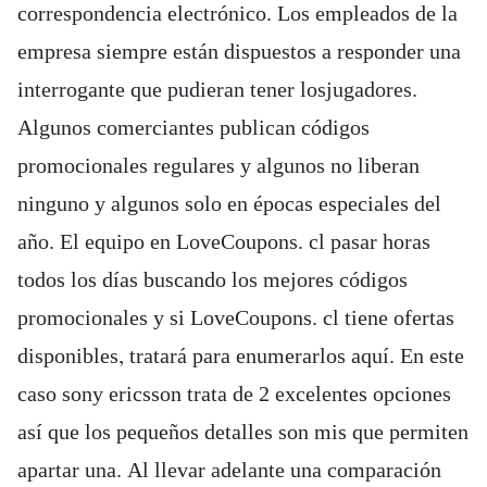
correspondencia electrónico. Los empleados de la
empresa siempre están dispuestos a responder una
interrogante que pudieran tener losjugadores.
Algunos comerciantes publican códigos
promocionales regulares y algunos no liberan
ninguno y algunos solo en épocas especiales del
año. El equipo en LoveCoupons. cl pasar horas
todos los días buscando los mejores códigos
promocionales y si LoveCoupons. cl tiene ofertas
disponibles, tratará para enumerarlos aquí. En este
caso sony ericsson trata de 2 excelentes opciones
así que los pequeños detalles son mis que permiten
apartar una. Al llevar adelante una comparación