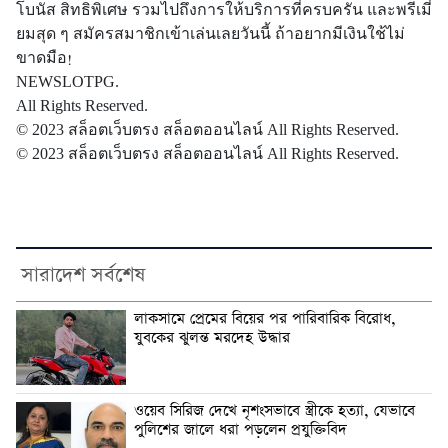
โบนัส สิทธิพิเศษ รวมไปถึงการให้บริการที่ครบครัน และพรีเมี่
ยมสุด ๆ สมัครสมาชิกเข้าเล่นเลยวันนี้ ถ้าอยากมีเงินใช้ไม่
ขาดมือ!
NEWSLOTPG.
All Rights Reserved.
© 2023 สล็อตเว็บตรง สล็อตออนไลน์ All Rights Reserved.
© 2023 สล็อตเว็บตรง สล็อตออนไลน์ All Rights Reserved.
সারাদেশ সর্বশেষ
লাকসামে প্রেমের বিয়ের পর পারিবারিক বিরোধ,
যুবকের ঝুলন্ত মরদেহ উদ্ধার
ওয়েব সিরিজ দেখে নৃশংসভাবে স্ত্রীকে হত্যা, যেভাবে
পুলিশের জালে ধরা পড়লেন প্রযুক্তিবিদ