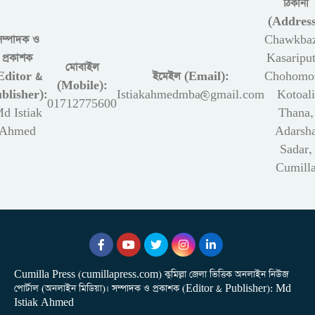
ঠিকানা
(Address
সম্পাদক ও
Chawkbaz
প্রকাশক
Kasariput
মোবাইল
Editor &
ইমেইল (Email):
Chohomon
(Mobile):
blisher):
Istiakahmedmba@gmail.com
Kotoali
01712775600
d Istiak
Thana,
Ahmed
Adarsh
Sadar,
Cumill
Cumilla Press (cumillapress.com) কুমিল্লা জেলা ভিত্তিক অনলাইন নিউজ
পোর্টাল (অনলাইন মিডিয়া)। সম্পাদক ও প্রকাশক (Editor & Publisher): Md
Istiak Ahmed