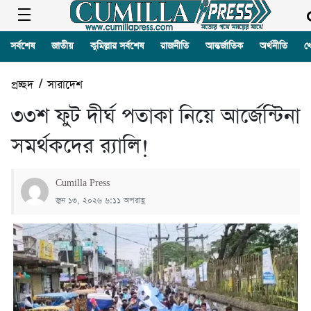
সর্বশেষ
জাতীয়
কুমিল্লার সর্বশেষ
রাজনীতি
আন্তর্জাতিক
অর্থনীতি
খ
প্রচ্ছদ
/
সারাদেশ
৩৩শ ফুট দীর্ঘ পতাকা নিয়ে আর্জেন্টিনা
সমর্থকদের র‍্যালি!
Cumilla Press
জুন ১৩, ২০২৬ ৬:১১ অপরাহ্ণ