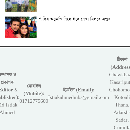
শাকিব অনুমতি দিলে ঈদে দেখা মিলবে অপুর
ঠিকানা
(Address
সম্পাদক ও
Chawkbaz
প্রকাশক
Kasariput
মোবাইল
Editor &
ইমেইল (Email):
Chohomon
(Mobile):
blisher):
Istiakahmedmba@gmail.com
Kotoali
01712775600
d Istiak
Thana,
Ahmed
Adarsh
Sadar,
Cumill