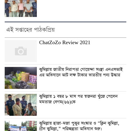
এই সপ্তাহের পাঠকপ্রিয়
ChatZoZo Review 2021
কুমিল্লায় জাতীয় নিরাপত্তা গোয়েন্দা সংস্থা এনএসআই
এর অভিযানে আট লক্ষ টাকার ভারতীয় পন্য উদ্ধার
কুমিল্লায় ১ বছর ৮ মাস পর স্বজনরা খুঁজে পেলেন
মমতাজ বেগম(৬৬)কে
কুমিল্লায় হাজা-মজা পুকুর সংস্কার ও “ক্লিন কুমিল্লা,
গ্রীন কুমিল্লা,” পরিচ্ছন্নতা অভিযান শুরু।