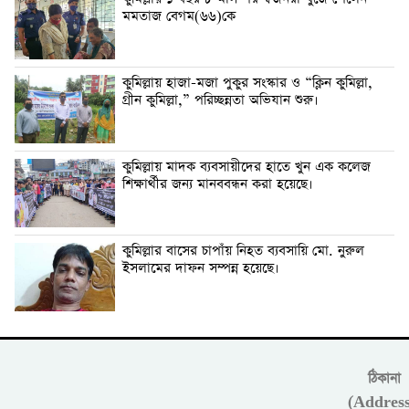
মমতাজ বেগম(৬৬)কে
কুমিল্লায় হাজা-মজা পুকুর সংস্কার ও “ক্লিন কুমিল্লা,
গ্রীন কুমিল্লা,” পরিচ্ছন্নতা অভিযান শুরু।
কুমিল্লায় মাদক ব্যবসায়ীদের হাতে খুন এক কলেজ
শিক্ষার্থীর জন্য মানববন্ধন করা হয়েছে।
কুমিল্লার বাসের চাপাঁয় নিহত ব্যবসায়ি মো. নুরুল
ইসলামের দাফন সম্পন্ন হয়েছে।
ঠিকানা
(Address