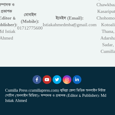
সম্পাদক ও
Chawkbaz
প্রকাশক
Kasariput
মোবাইল
Editor &
ইমেইল (Email):
Chohomon
(Mobile):
blisher):
Istiakahmedmba@gmail.com
Kotoali
01712775600
d Istiak
Thana,
Ahmed
Adarsh
Sadar,
Cumill
Cumilla Press (cumillapress.com) কুমিল্লা জেলা ভিত্তিক অনলাইন নিউজ
পোর্টাল (অনলাইন মিডিয়া)। সম্পাদক ও প্রকাশক (Editor & Publisher): Md
Istiak Ahmed