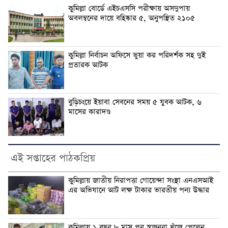
কুমিল্লা বোর্ডে এইচএসসি পরীক্ষায় অসদুপায়
অবলম্বনের দায়ে বহিষ্কার ৫, অনুপস্থিত ২১০৫
কুমিল্লা নির্বাচন অফিসে ভুয়া কর পরিদর্শক সহ দুই
প্রতারক আটক
বুড়িচংয়ে ইয়াবা সেবনের সময় ৫ যুবক আটক, ৬
মাসের কারাদণ্ড
এই সপ্তাহের পাঠকপ্রিয়
কুমিল্লায় জাতীয় নিরাপত্তা গোয়েন্দা সংস্থা এনএসআই
এর অভিযানে আট লক্ষ টাকার ভারতীয় পন্য উদ্ধার
কুমিল্লায় ১ বছর ৮ মাস পর স্বজনরা খুঁজে পেলেন