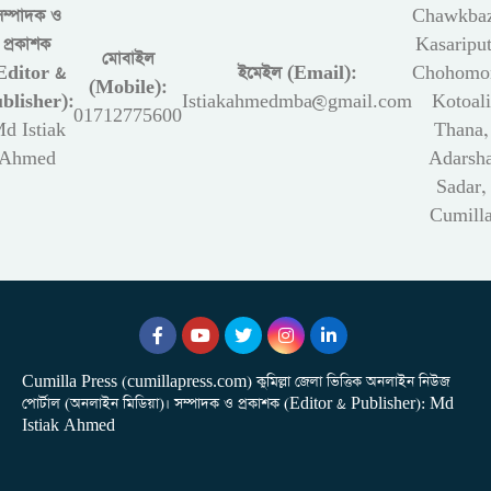
সম্পাদক ও
Chawkbaz
প্রকাশক
Kasariput
মোবাইল
Editor &
ইমেইল (Email):
Chohomon
(Mobile):
blisher):
Istiakahmedmba@gmail.com
Kotoali
01712775600
d Istiak
Thana,
Ahmed
Adarsh
Sadar,
Cumill
Cumilla Press (cumillapress.com) কুমিল্লা জেলা ভিত্তিক অনলাইন নিউজ
পোর্টাল (অনলাইন মিডিয়া)। সম্পাদক ও প্রকাশক (Editor & Publisher): Md
Istiak Ahmed