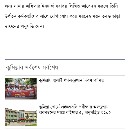
জন্য থানার অফিসার ইনচার্জ বরাবর লিখিত আবেদন করলে তিনি
উর্ধতন কর্মকর্তাদের সাথে যোগাযোগ করে মরদেহ ময়নাতদন্ত ছাড়া
দাফনের অনুমতি দেন।
কুমিল্লার সর্বশেষ সর্বশেষ
কুমিল্লায় জুলাই গণঅভ্যুত্থান দিবস পালিত
কুমিল্লা বোর্ডে এইচএসসি পরীক্ষায় অসদুপায়
অবলম্বনের দায়ে বহিষ্কার ৫, অনুপস্থিত ২১০৫