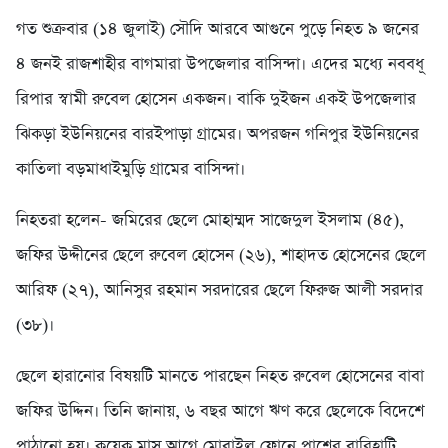
গত শুক্রবার (১৪ জুলাই) সৌদি আরবে আগুনে পুড়ে নিহত ৯ জনের
৪ জনই রাজশাহীর বাগমারা উপজেলার বাসিন্দা। এদের মধ্যে নববধূ
রিপার স্বামী রুবেল হোসেন একজন। বাকি দুইজন একই উপজেলার
ঝিকড়া ইউনিয়নের বারইপাড়া গ্রামের। অপরজন গনিপুর ইউনিয়নের
কাতিলা বড়মাধাইমুড়ি গ্রামের বাসিন্দা।
নিহতরা হলেন- জমিরের ছেলে মোহাম্মদ সাজেদুল ইসলাম (৪৫),
জফির উদ্দীনের ছেলে রুবেল হোসেন (২৬), শাহাদত হোসেনের ছেলে
আরিফ (২৭), আনিসুর রহমান সরদারের ছেলে ফিরুজ আলী সরদার
(৩৮)।
ছেলে হারানোর বিষয়টি মানতে পারছেন নিহত রুবেল হোসেনের বাবা
জফির উদ্দিন। তিনি জানায়, ৬ বছর আগে ঋণ করে ছেলেকে বিদেশে
পাঠানো হয়। কয়েক মাস আগে মোবাইল ফোনে পাশের বারিহাটি