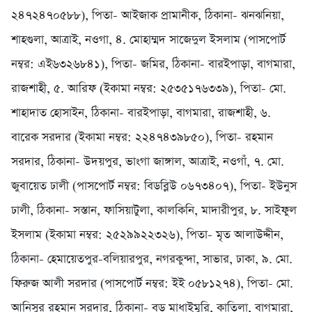
২৪৭২৪৭০৫৮৮), পিতা- আইজাক প্রামানীক, ঠিকানা- ঝনঝনিয়া,
শাহগুলা, আত্রাই, নওগা, ৪. মোহাম্মদ সাজেদুল ইসলাম (পাসপোর্ট
নম্বর: এই৬৩২৬৮৪১), পিতা- জমির, ঠিকানা- বারইপাড়া, বাগমারা,
রাজশাহী, ৫. আরিফ (ইকামা নম্বর: ২৫৩৫১৭৬৩৩৯), পিতা- মো.
শাহাদাত হোসাইন, ঠিকানা- বারইপাড়া, বাগমারা, রাজশাহী, ৬.
বারেক সরদার (ইকামা নম্বর: ২২৪৭৪৩৯৮৫০), পিতা- রহমান
সরদার, ঠিকানা- উদয়পুর, ভাংগা জাঙ্গাল, আত্রাই, নওগাঁ, ৭. মো.
জুবায়েত ঢালী (পাসপোর্ট নম্বর: বিডব্লিউ ০৬৭৩৪০৭), পিতা- ইউনুস
ঢালী, ঠিকানা- সস্তান, ফাসিয়াটুলা, কালকিনি, মাদারীপুর, ৮. সাইফুল
ইসলাম (ইকামা নম্বর: ২৫২৯৯২২৩২৬), পিতা- মৃত আলাউদ্দীন,
ঠিকানা- হেমায়েতপুর-বলিয়ারপুর, নগরকুন্দা, সাভার, ঢাকা, ৯. মো.
ফিরুজ আলী সরদার (পাসপোর্ট নম্বর: ইই ০৫৮১২৭৪), পিতা- মো.
আনিসুর রহমান সরদার, ঠিকানা- বড় মাধাইমুরি, কাতিলা, বাগমারা,