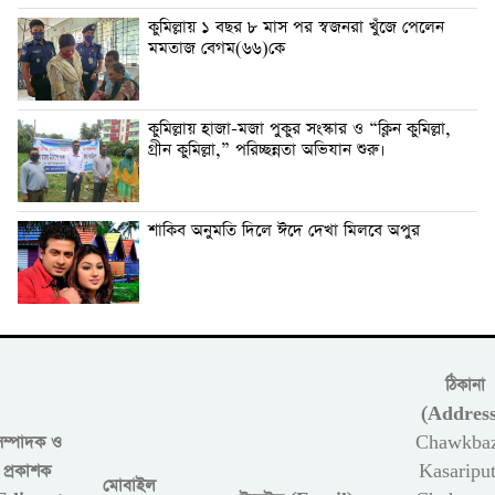
কুমিল্লায় ১ বছর ৮ মাস পর স্বজনরা খুঁজে পেলেন
মমতাজ বেগম(৬৬)কে
কুমিল্লায় হাজা-মজা পুকুর সংস্কার ও “ক্লিন কুমিল্লা,
গ্রীন কুমিল্লা,” পরিচ্ছন্নতা অভিযান শুরু।
শাকিব অনুমতি দিলে ঈদে দেখা মিলবে অপুর
ঠিকানা
(Address
সম্পাদক ও
Chawkbaz
প্রকাশক
Kasariput
মোবাইল