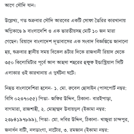
আগে সৌদি যান।
উল্লেখ্য, গত শুক্রবার সৌদি আরবের একটি সোফা তৈরির কারখানায়
অগ্নিকাণ্ডে ৯ বাংলাদেশি ও এক ভারতীয়সহ মোট ১০ জন মারা
গেছেন। রিয়াদে বাংলাদেশ দূতাবাসের এক সংবাদ বিজ্ঞপ্তিতে জানানো
হয়, শুক্রবার স্থানীয় সময় বিকেল ৪টার দিকে রাজধানী রিয়াদ থেকে
৩৫০ কিলোমিটার পূর্বে আল আহসা শহরের হুফুফ ইন্ডাস্ট্রিয়াল সিটি
এলাকার ওই কারখানায় এ দুর্ঘটনা ঘটে।
নিহত বাংলাদেশিরা হলেন- ১. মো. রুবেল হোসাইন (পাসপোর্ট নম্বর:
বিসি ০২৩৭০৫৫) পিতা- জফির উদ্দিন, ঠিকানা- বারইপাড়া,
বাগমারা, রাজশাহী, ২. মোহাম্মদ উবায়দুল (ইকামা নম্বর:
২৩৮৪১৯৭৮৯৯), পিতা- মো. দবির উদ্দিন, ঠিকানা- খাজুরা চান্দপুর,
জনার্ধন বাটী, নলডাংগা, নাটোর, ৩. রমজান (ইকামা নম্বর: