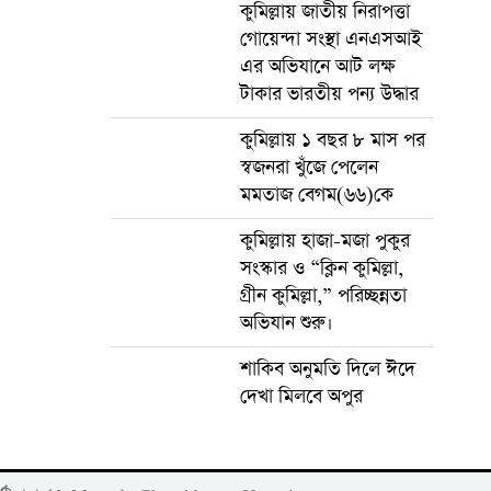
কুমিল্লায় জাতীয় নিরাপত্তা
গোয়েন্দা সংস্থা এনএসআই
এর অভিযানে আট লক্ষ
টাকার ভারতীয় পন্য উদ্ধার
কুমিল্লায় ১ বছর ৮ মাস পর
স্বজনরা খুঁজে পেলেন
মমতাজ বেগম(৬৬)কে
কুমিল্লায় হাজা-মজা পুকুর
সংস্কার ও “ক্লিন কুমিল্লা,
গ্রীন কুমিল্লা,” পরিচ্ছন্নতা
অভিযান শুরু।
শাকিব অনুমতি দিলে ঈদে
দেখা মিলবে অপুর