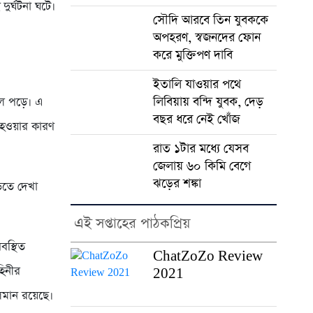
ুর্ঘটনা ঘটে।
সৌদি আরবে তিন যুবককে
অপহরণ, স্বজনদের ফোন
করে মুক্তিপণ দাবি
ইতালি যাওয়ার পথে
লিবিয়ায় বন্দি যুবক, দেড়
ে পড়ে। এ
বছর ধরে নেই খোঁজ
 হওয়ার কারণ
রাত ১টার মধ্যে যেসব
জেলায় ৬০ কিমি বেগে
ঝড়ের শঙ্কা
ড়তে দেখা
এই সপ্তাহের পাঠকপ্রিয়
বস্থিত
ChatZoZo Review
হিনীর
2021
চলমান রয়েছে।