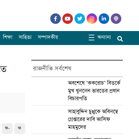
শিক্ষা
সাহিত্য
সম্পাদকীয়
অন্যান্য
তে
রাজনীতি সর্বশেষ
অবশেষে ‘ককরোচ’ বিতর্কে
মুখ খুললেন ভারতের প্রধান
বিচারপতি
সাহাবুদ্দিন চুপ্পুকে অবিলম্বে
গ্রেপ্তারের দাবি আসিফ
মাহমুদের
ফ-
ফ