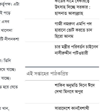
কার্ডের নামে বেকারত্বে
্তৃপক্ষ। এটা
উৎসাহ দিচ্ছে সরকার :
য়েই পড়ে
হাসনাত আবদুল্লাহ
নে এসব
গাজী নজরুল এমপি পদ
হারালে ভোট করতে চান
 খালেদা
হিরো আলম
একটি নীলনকশা
চার মন্ত্রীর পরিবর্তন চাইলেন
নাসীরুদ্দীন পাটওয়ারী
ন। তিনি
মে যাচ্ছে।
এই সপ্তাহের পাঠকপ্রিয়
যাচ্ছে।
শাকিব অনুমতি দিলে ঈদে
জড হয়ে যেতে
দেখা মিলবে অপুর
সারাদেশে কালবৈশাখী
ম খান,