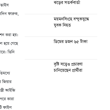
ঝড়ের সতর্কবার্তা
, ভাইস
বেদিন ফারুক,
ময়মনসিংহে বন্দুকযুদ্ধে
যুবক নিহত
েশন করা হয়।
ডিমের ডজন ৬৫ টাকা
াল হয়ে গেছে
পারে। তিনি
বৃষ্টি সত্ত্বেও প্রচারণা
চালিয়েছেন প্রার্থীরা
তিমধ্যে
ার জিয়ার
্ত্রী আইজি
 পরে কারা
কটি ফাইল