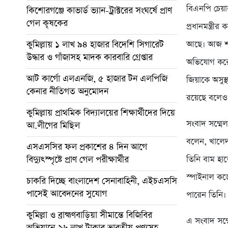
বিএনপি চেয়া
কিশোরগঞ্জে কাভার্ড ভ্যান-ট্রাক্টরের সংঘর্ষে প্রাণ
গেল কৃষকের
প্রধানমন্ত্র
কুমিল্লায় ১ লাখ ৯৪ হাজার বিদেশি সিগারেট
আছে। আজ শনি
উদ্ধার ও গাঁজাসহ মাদক কারবারি গ্রেপ্তার
অভিযোগ করে
আট কার্গো এলএনজি, ৫ হাজার টন এলপিজি
জিয়াকে অসুস
কেনার নীতিগত অনুমোদন
রয়েছে বলেও
কুমিল্লায় প্রাথমিক বিদ্যালয়ের শিক্ষার্থীদের দিয়ে
সংবাদ সম্মে
আ.লীগের মিছিল
বলেন, খালেদা
এসএসসির ফল প্রকাশের ৪ দিন আগে
বিদ্যুৎস্পৃষ্টে প্রাণ গেল পরীক্ষার্থীর
তিনি বাম হাত
স্পাইনাল কর
চাকরি দিচ্ছে বাংলাদেশ সেনাবাহিনী, এইচএসসি
পাসেই আবেদনের সুযোগ
পারেন তিনি।
কুমিল্লা ও ব্রাহ্মণবাড়িয়া সীমান্তে বিজিবির
এ সংবাদ সম্
অভিযানে ২৬ লাখ টাকার ভারতীয় পণ্যসহ