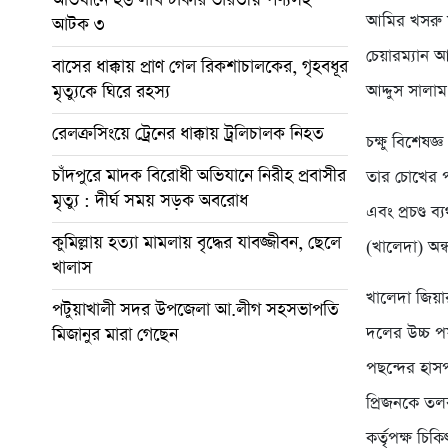
আমির খসরু মা
আটক ৩
চেয়ারম্যান আ
বাসের ধাক্কায় প্রাণ গেল রিকশাচালকের, গৃহবধূর
মৃত্যুকে ঘিরে রহস্য
আদ্দুস সালাম 
রেলক্রসিংয়ে ট্রেনের ধাক্কায় ট্রলিচালক নিহত
চক্ষু বিশেষ
চাঁদপুরে মাদক বিরোধী অভিযানে নিরীহ প্রবাসীর
তার চোখের প
মৃত্যু : দীর্ঘ সময় সড়ক অবরোধ
এবং প্রচণ্ড 
কুমিল্লায় হত্যা মামলায় বৃদ্ধের যাবজ্জীবন, ছেলে
(খালেদা) অন
খালাস
খালেদা জিয়ার
পটুয়াখালী সদর উপজেলা আ.লীগ সহসভাপতি
দলের উচ্চ পর্
মিজানুর মারা গেছেন
পছন্দের হাসপ
প্রিজনকে তল
কর্তৃপক্ষ চ