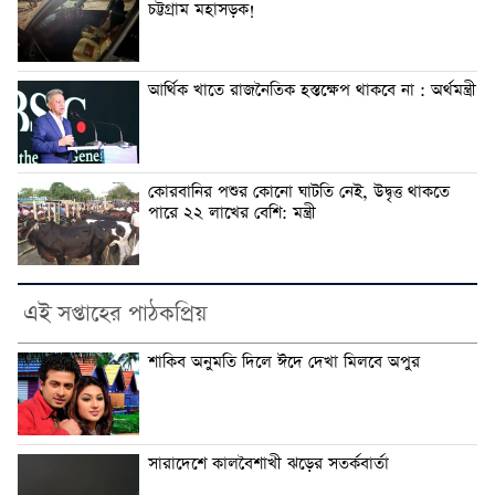
চট্টগ্রাম মহাসড়ক!
আর্থিক খাতে রাজনৈতিক হস্তক্ষেপ থাকবে না : অর্থমন্ত্রী
কোরবানির পশুর কোনো ঘাটতি নেই, উদ্বৃত্ত থাকতে
পারে ২২ লাখের বেশি: মন্ত্রী
এই সপ্তাহের পাঠকপ্রিয়
শাকিব অনুমতি দিলে ঈদে দেখা মিলবে অপুর
সারাদেশে কালবৈশাখী ঝড়ের সতর্কবার্তা