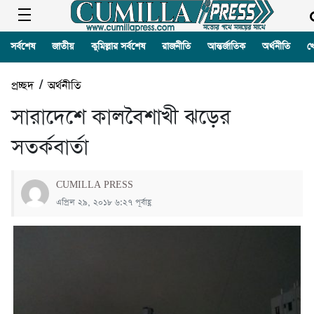
সর্বশেষ
জাতীয়
কুমিল্লার সর্বশেষ
রাজনীতি
আন্তর্জাতিক
অর্থনীতি
খ
প্রচ্ছদ
/
অর্থনীতি
সারাদেশে কালবৈশাখী ঝড়ের
সতর্কবার্তা
CUMILLA PRESS
এপ্রিল ২৯, ২০১৮ ৬:২৭ পূর্বাহ্ণ