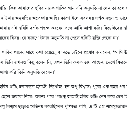
ি। কিন্তু আমাদের ছবির নায়ক শাকিব খান যদি অনুমতি না দেন তা হলে ছব
খন উনার অনুমতির অপেক্ষায় আছি। কারণ ঈদে সবসময় দর্শক নতুন ও ভা
আমার এই ছবিটি দর্শক পছন্দ করবেন বলে আমি আশা করি। কিন্তু ঈদের ছ
য়ারের বিষয়। যে কারণে উনার অনুমতি না পেলে ছবিটি মুক্তি দেবো না।’
 শাকিব খানের সাথে কথা হয়েছে, জানতে চাইলে প্রযোজক বলেন, ‘আমি 
িন্তু তিনি এখনও কিছু বলেন নি, এখন তিনি কলকাতায় আছেন, দেশে ফির
আশা করি তিনি অনুমতি দেবেন।’
বির শুটিং চলাকালে হঠাৎই ‘নিখোঁজ’ হন অপু বিশ্বাস। পুরো এক বছর পর
ছেলে জয়কে নিয়ে। অবশ্য পরে ‘পাংকু জামাই ছবির শুটিং শেষ করে দেন ত
পু বিশ্বাস ছাড়াও অভিনয় করেছিলেন পুষ্পিতা পপি, এ টি এম শামসুজ্জামান 