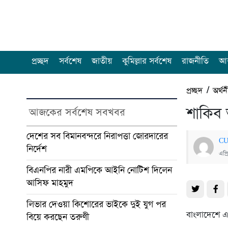
প্রচ্ছদ
সর্বশেষ
জাতীয়
কুমিল্লার সর্বশেষ
রাজনীতি
আন
প্রচ্ছদ
/
অর্থন
শাকিব 
আজকের সর্বশেষ সবখবর
দেশের সব বিমানবন্দরে নিরাপত্তা জোরদারের
CU
নির্দেশ
এপ্
বিএনপির নারী এমপিকে আইনি নোটিশ দিলেন
আসিফ মাহমুদ
লিভার দেওয়া কিশোরের ভাইকে দুই যুগ পর
বাংলাদেশে এ
বিয়ে করছেন তরুণী