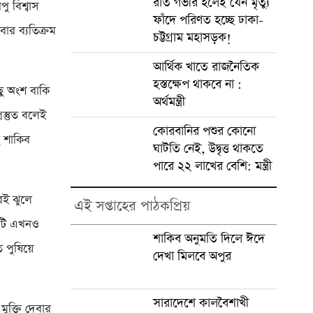
রাত গভীর হলেই যেন মৃত্যু
ু বিশ্বাস
ফাঁদে পরিণত হচ্ছে ঢাকা-
ার ব্যতিক্রম
চট্টগ্রাম মহাসড়ক!
আর্থিক খাতে রাজনৈতিক
হস্তক্ষেপ থাকবে না :
ু অংশ বাকি
অর্থমন্ত্রী
রস্তুত বলেই
কোরবানির পশুর কোনো
ে শাকিব
ঘাটতি নেই, উদ্বৃত্ত থাকতে
পারে ২২ লাখের বেশি: মন্ত্রী
েই ঝুলে
এই সপ্তাহের পাঠকপ্রিয়
বিটি এখনও
শাকিব অনুমতি দিলে ঈদে
ি পুষিয়ে
দেখা মিলবে অপুর
সারাদেশে কালবৈশাখী
ুক্তি দেবার