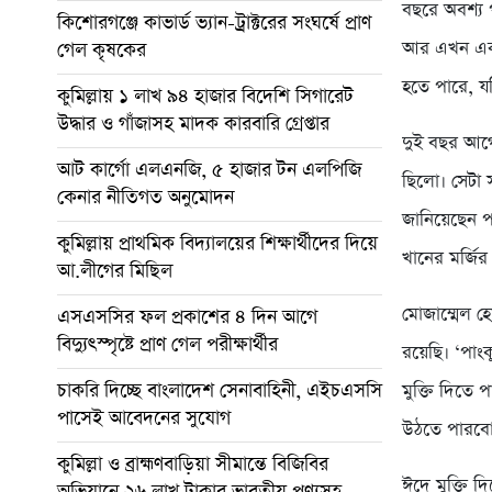
বছরে অবশ্য প
কিশোরগঞ্জে কাভার্ড ভ্যান-ট্রাক্টরের সংঘর্ষে প্রাণ
আর এখন একসা
গেল কৃষকের
হতে পারে, য
কুমিল্লায় ১ লাখ ৯৪ হাজার বিদেশি সিগারেট
উদ্ধার ও গাঁজাসহ মাদক কারবারি গ্রেপ্তার
দুই বছর আগে
আট কার্গো এলএনজি, ৫ হাজার টন এলপিজি
ছিলো। সেটা স
কেনার নীতিগত অনুমোদন
জানিয়েছেন পর
কুমিল্লায় প্রাথমিক বিদ্যালয়ের শিক্ষার্থীদের দিয়ে
খানের মর্জি
আ.লীগের মিছিল
মোজাম্মেল 
এসএসসির ফল প্রকাশের ৪ দিন আগে
বিদ্যুৎস্পৃষ্টে প্রাণ গেল পরীক্ষার্থীর
রয়েছি। ‘পাংক
চাকরি দিচ্ছে বাংলাদেশ সেনাবাহিনী, এইচএসসি
মুক্তি দিতে 
পাসেই আবেদনের সুযোগ
উঠতে পারব
কুমিল্লা ও ব্রাহ্মণবাড়িয়া সীমান্তে বিজিবির
ঈদে মুক্তি 
অভিযানে ২৬ লাখ টাকার ভারতীয় পণ্যসহ