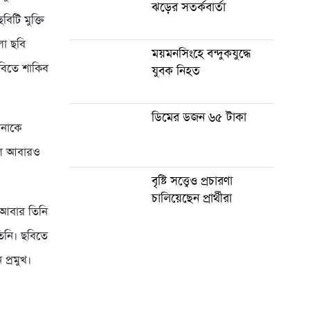
ঝড়ের সতর্কবার্তা
িটি মুক্তি
লো ছবি
ময়মনসিংহে বন্দুকযুদ্ধে
বিতে শাকিব
যুবক নিহত
ডিমের ডজন ৬৫ টাকা
উনাকে
লে আবারও
বৃষ্টি সত্ত্বেও প্রচারণা
চালিয়েছেন প্রার্থীরা
 আবার তিনি
িনি। ছবিতে
প্রমুখ।