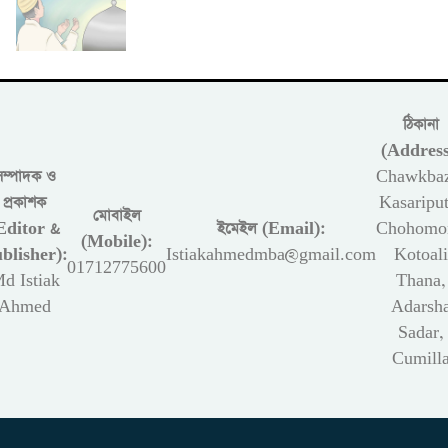
ঠিকানা
(Address
সম্পাদক ও
Chawkbaz
প্রকাশক
Kasariput
মোবাইল
Editor &
ইমেইল (Email):
Chohomon
(Mobile):
blisher):
Istiakahmedmba@gmail.com
Kotoali
01712775600
d Istiak
Thana,
Ahmed
Adarsh
Sadar,
Cumill