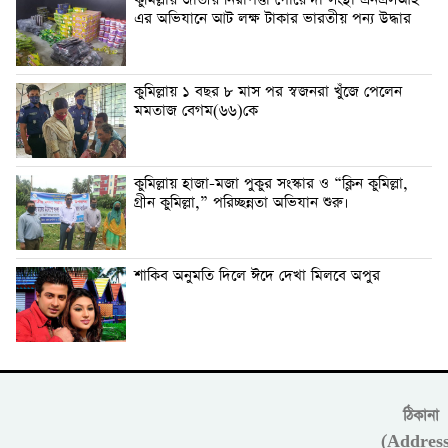
কুমিল্লায় জাতীয় নিরাপত্তা গোয়েন্দা সংস্থা এনএসআই
এর অভিযানে আট লক্ষ টাকার ভারতীয় পন্য উদ্ধার
কুমিল্লায় ১ বছর ৮ মাস পর স্বজনরা খুঁজে পেলেন
মমতাজ বেগম(৬৬)কে
কুমিল্লায় হাজা-মজা পুকুর সংস্কার ও “ক্লিন কুমিল্লা,
গ্রীন কুমিল্লা,” পরিচ্ছন্নতা অভিযান শুরু।
শাকিব অনুমতি দিলে ঈদে দেখা মিলবে অপুর
ঠিকানা
(Address