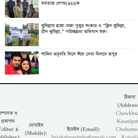
মমতাজ বেগম(৬৬)কে
কুমিল্লায় হাজা-মজা পুকুর সংস্কার ও “ক্লিন কুমিল্লা,
গ্রীন কুমিল্লা,” পরিচ্ছন্নতা অভিযান শুরু।
শাকিব অনুমতি দিলে ঈদে দেখা মিলবে অপুর
ঠিকানা
(Address
সম্পাদক ও
Chawkbaz
প্রকাশক
Kasariput
মোবাইল
Editor &
ইমেইল (Email):
Chohomon
(Mobile):
blisher):
Istiakahmedmba@gmail.com
Kotoali