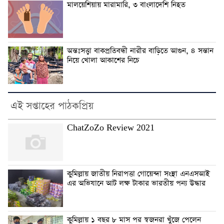
মালয়েশিয়ায় মারামারি, ৩ বাংলাদেশি নিহত
অন্তঃসত্ত্বা বাকপ্রতিবন্ধী নারীর বাড়িতে আগুন, ৪ সন্তান
নিয়ে খোলা আকাশের নিচে
এই সপ্তাহের পাঠকপ্রিয়
ChatZoZo Review 2021
কুমিল্লায় জাতীয় নিরাপত্তা গোয়েন্দা সংস্থা এনএসআই
এর অভিযানে আট লক্ষ টাকার ভারতীয় পন্য উদ্ধার
কুমিল্লায় ১ বছর ৮ মাস পর স্বজনরা খুঁজে পেলেন