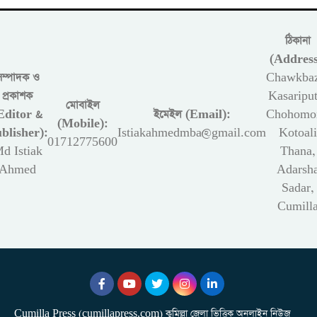
ঠিকানা
(Address
সম্পাদক ও
Chawkbaz
প্রকাশক
Kasariput
মোবাইল
Editor &
ইমেইল (Email):
Chohomon
(Mobile):
blisher):
Istiakahmedmba@gmail.com
Kotoali
01712775600
d Istiak
Thana,
Ahmed
Adarsh
Sadar,
Cumill
Cumilla Press (cumillapress.com) কুমিল্লা জেলা ভিত্তিক অনলাইন নিউজ