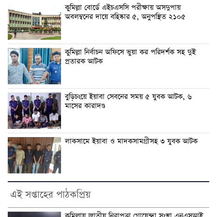
কুমিল্লা বোর্ডে এইচএসসি পরীক্ষায় অসদুপায়
অবলম্বনের দায়ে বহিষ্কার ৫, অনুপস্থিত ২১০৫
কুমিল্লা নির্বাচন অফিসে ভুয়া কর পরিদর্শক সহ দুই
প্রতারক আটক
বুড়িচংয়ে ইয়াবা সেবনের সময় ৫ যুবক আটক, ৬
মাসের কারাদণ্ড
লাকসামে ইয়াবা ও মাদকসামগ্রীসহ ৩ যুবক আটক
এই সপ্তাহের পাঠকপ্রিয়
কুমিল্লায় জাতীয় নিরাপত্তা গোয়েন্দা সংস্থা এনএসআই