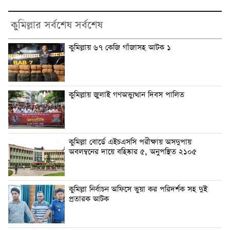
কুমিল্লার সর্বশেষ সর্বশেষ
কুমিল্লায় ৬৭ কেজি গাঁজাসহ আটক ১
কুমিল্লায় জুলাই গণঅভ্যুত্থান দিবস পালিত
কুমিল্লা বোর্ডে এইচএসসি পরীক্ষায় অসদুপায়
অবলম্বনের দায়ে বহিষ্কার ৫, অনুপস্থিত ২১০৫
কুমিল্লা নির্বাচন অফিসে ভুয়া কর পরিদর্শক সহ দুই
প্রতারক আটক