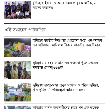
বুড়িচংয়ে ইয়াবা সেবনের সময় ৫ যুবক আটক, ৬
মাসের কারাদণ্ড
এই সপ্তাহের পাঠকপ্রিয়
কুমিল্লায় জাতীয় নিরাপত্তা গোয়েন্দা সংস্থা এনএসআই
এর অভিযানে আট লক্ষ টাকার ভারতীয় পন্য উদ্ধার
কুমিল্লায় ১ বছর ৮ মাস পর স্বজনরা খুঁজে পেলেন
মমতাজ বেগম(৬৬)কে
কুমিল্লায় হাজা-মজা পুকুর সংস্কার ও “ক্লিন কুমিল্লা,
গ্রীন কুমিল্লা,” পরিচ্ছন্নতা অভিযান শুরু।
কুমিল্লায় মাদক ব্যবসায়ীদের হাতে খুন এক কলেজ