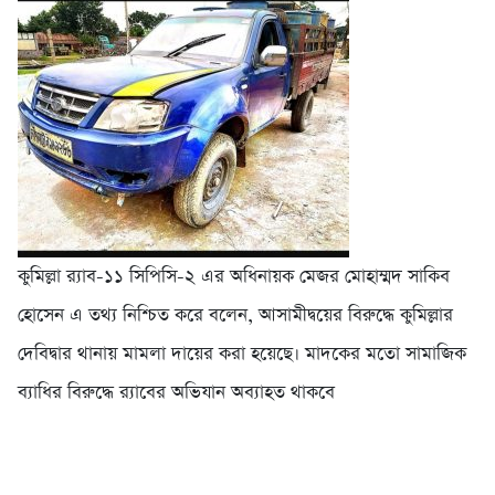
কুমিল্লা র‌্যাব-১১ সিপিসি-২ এর অধিনায়ক মেজর মোহাম্মদ সাকিব
হোসেন এ তথ্য নিশ্চিত করে বলেন, আসামীদ্বয়ের বিরুদ্ধে কুমিল্লার
দেবিদ্বার থানায় মামলা দায়ের করা হয়েছে। মাদকের মতো সামাজিক
ব্যাধির বিরুদ্ধে র‌্যাবের অভিযান অব্যাহত থাকবে