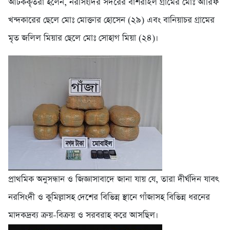
আটককৃতরা হলেন, নরসিংদির সদরের বাশরাইল গ্রামের মোঃ আরিফ
খন্দকারের ছেলে মোঃ মোক্তার হোসেন (২৯) এবং বানিয়াচর গ্রামের
মৃত জলিল মিয়ার ছেলে মোঃ সোহাগ মিয়া (২৪)।
প্রাথমিক অনুসন্ধান ও জিজ্ঞাসাবাদে জানা যায় যে, তারা দীর্ঘদিন যাবৎ
নরসিংদী ও কুমিল্লাসহ দেশের বিভিন্ন স্থানে গাঁজাসহ বিভিন্ন ধরনের
মাদকদ্রব্য ক্রয়-বিক্রয় ও সরবরাহ করে আসছিল।