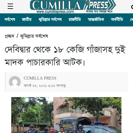
সর্বশেষ
জাতীয়
কুমিল্লার সর্বশেষ
রাজনীতি
আন্তর্জাতিক
অর্থনীতি
খ
প্রচ্ছদ
/
কুমিল্লার সর্বশেষ
দেবিদ্বার থেকে ১৮ কেজি গাঁজাসহ দুই
মাদক পাচারকারি আটক।
CUMILLA PRESS
আগস্ট ২৩, ২০২১ ৬:১২ অপরাহ্ণ