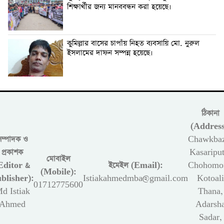
শিক্ষার্থীর জন্য মানববন্ধন করা হয়েছে।
কুমিল্লার বাসের চাপাঁয় নিহত ব্যবসায়ি মো. নুরুল
ইসলামের দাফন সম্পন্ন হয়েছে।
ঠিকানা
(Address
সম্পাদক ও
Chawkbaz
প্রকাশক
Kasariput
মোবাইল
Editor &
ইমেইল (Email):
Chohomon
(Mobile):
blisher):
Istiakahmedmba@gmail.com
Kotoali
01712775600
d Istiak
Thana,
Ahmed
Adarsh
Sadar,