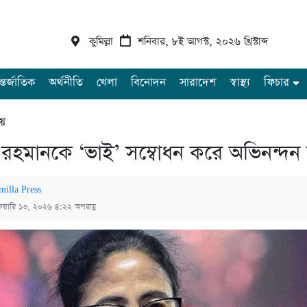
কুমিল্লা
শনিবার, ৮ই আগস্ট, ২০২৬ খ্রিস্টাব্দ
্তর্জাতিক
অর্থনীতি
খেলা
বিনোদন
সারাদেশ
স্বাস্থ্য
ফিচার
ীয়
রহমানকে ‘ভাই’ সম্বোধন করে অভিনন্দন
milla Press
্রুয়ারি ১৩, ২০২৬ ৪:২২ অপরাহ্ণ