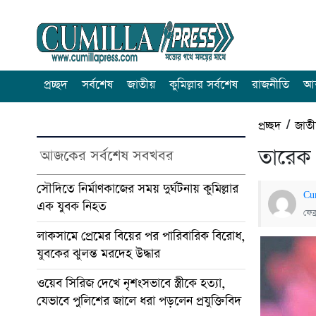
প্রচ্ছদ
সর্বশেষ
জাতীয়
কুমিল্লার সর্বশেষ
রাজনীতি
আন
প্রচ্ছদ
/
জাত
তারেক 
আজকের সর্বশেষ সবখবর
সৌদিতে নির্মাণকাজের সময় দুর্ঘটনায় কুমিল্লার
Cu
এক যুবক নিহত
ফেব
লাকসামে প্রেমের বিয়ের পর পারিবারিক বিরোধ,
যুবকের ঝুলন্ত মরদেহ উদ্ধার
ওয়েব সিরিজ দেখে নৃশংসভাবে স্ত্রীকে হত্যা,
যেভাবে পুলিশের জালে ধরা পড়লেন প্রযুক্তিবিদ