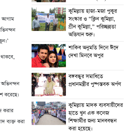
কুমিল্লায় হাজা-মজা পুকুর
সংস্কার ও “ক্লিন কুমিল্লা,
র আগাম
গ্রীন কুমিল্লা,” পরিচ্ছন্নতা
ভিনন্দন
অভিযান শুরু।
ুন।’
শাকিব অনুমতি দিলে ঈদে
দেখা মিলবে অপুর
 থাকবে,
বঙ্গবন্ধুর সমাধিতে
ে অভিনন্দন
প্রধানমন্ত্রীর পুষ্পস্তবক অর্পণ
াশ করেছে।
কুমিল্লায় মাদক ব্যবসায়ীদের
াজ করার
হাতে খুন এক কলেজ
শিক্ষার্থীর জন্য মানববন্ধন
াদ ব্যক্ত করা
করা হয়েছে।