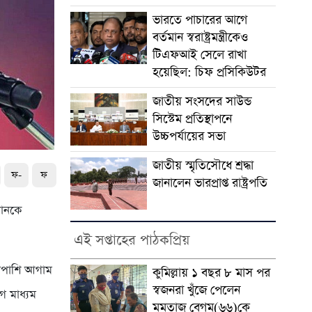
ভারতে পাচারের আগে
বর্তমান স্বরাষ্ট্রমন্ত্রীকেও
টিএফআই সেলে রাখা
হয়েছিল: চিফ প্রসিকিউটর
জাতীয় সংসদের সাউন্ড
সিস্টেম প্রতিস্থাপনে
উচ্চপর্যায়ের সভা
জাতীয় স্মৃতিসৌধে শ্রদ্ধা
ফ-
ফ
জানালেন ভারপ্রাপ্ত রাষ্ট্রপতি
মানকে
এই সপ্তাহের পাঠকপ্রিয়
শাপাশি আগাম
কুমিল্লায় ১ বছর ৮ মাস পর
স্বজনরা খুঁজে পেলেন
গ মাধ্যম
মমতাজ বেগম(৬৬)কে