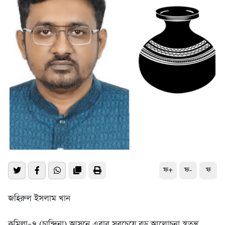
ফ+
ফ-
ফ
জহিরুল ইসলাম খান
কুমিল্লা–৭ (চান্দিনা) আসনে এবার সবচেয়ে বড় আলোচনা স্বতন্ত্র