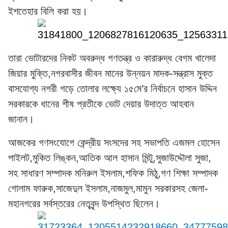
ইশতেহার বিলি করা হয়।
তারা ভোটারদের নিকট অবরুদ্ধ গণতন্ত্র ও কারারুদ্ধ বেগম খালেদা
জিয়ার মুক্তি,নগরবাসীর জীবন মানের উন্নয়ন মাদক-সন্ত্রাস মুক্ত
বাসযোগ্য নগরী গড়ে তোলার লক্ষ্যে ১৫মে’র নির্বাচনে হাসান উদ্দিন
সরকারকে ধানের শীষ প্রতীকে ভোট দেয়ার উদাত্ত আহবান
জানান।
আজকের গণসংযোগে কেন্দ্রীয় সংসদের সহ সভাপতি এজমল হোসেন
পাইলট,মুকিত লিঙ্কন,আতিক আল হাসান মিন্টু,সুজাউদ্দৌলা সুজা,
সহ সাধারণ সম্পাদক মনিরুল ইসলাম,শফিক মিঠু,গণ শিক্ষা সম্পাদক
গোলাম ফারুক,সাজেদুল ইসলাম,নাজমুল,মামুন সরকারসহ জেলা-
মহানগরের সর্বস্তরের নেতৃবৃন্দ উপস্থিত ছিলেন।