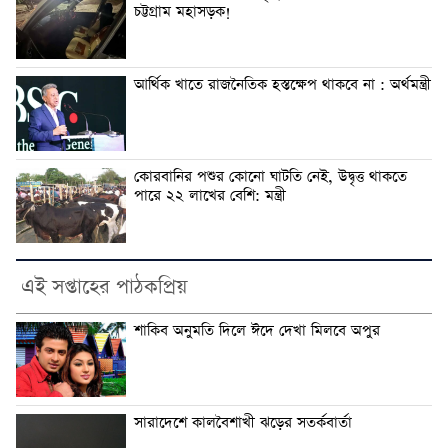
চট্টগ্রাম মহাসড়ক!
আর্থিক খাতে রাজনৈতিক হস্তক্ষেপ থাকবে না : অর্থমন্ত্রী
কোরবানির পশুর কোনো ঘাটতি নেই, উদ্বৃত্ত থাকতে
পারে ২২ লাখের বেশি: মন্ত্রী
এই সপ্তাহের পাঠকপ্রিয়
শাকিব অনুমতি দিলে ঈদে দেখা মিলবে অপুর
সারাদেশে কালবৈশাখী ঝড়ের সতর্কবার্তা