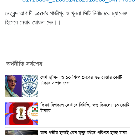
নেতৃবৃন্দ আগামী ১৫মে’র গাজীপুর ও খুলনা সিটি নির্বাচনকে চ্যালেঞ্জ
হিসেবে নেয়ার ঘোষনা দেন।।
অর্থনীতি সর্বশেষ
শেখ হাসিনা ও ১০ শিল্প গ্রুপের ৭৬ হাজার কোটি
টাকার সম্পদ জব্দ
ফিফা বিশ্বকাপ দেখাবে বিটিভি, স্বত্ব কিনলো ৭৩ কোটি
টাকায়
রাত গভীর হলেই যেন মৃত্যু ফাঁদে পরিণত হচ্ছে ঢাকা-