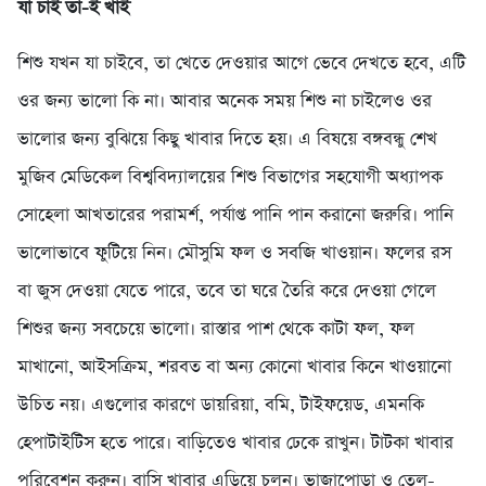
যা চাই তা-ই খাই
শিশু যখন যা চাইবে, তা খেতে দেওয়ার আগে ভেবে দেখতে হবে, এটি
ওর জন্য ভালো কি না। আবার অনেক সময় শিশু না চাইলেও ওর
ভালোর জন্য বুঝিয়ে কিছু খাবার দিতে হয়। এ বিষয়ে বঙ্গবন্ধু শেখ
মুজিব মেডিকেল বিশ্ববিদ্যালয়ের শিশু বিভাগের সহযোগী অধ্যাপক
সোহেলা আখতারের পরামর্শ, পর্যাপ্ত পানি পান করানো জরুরি। পানি
ভালোভাবে ফুটিয়ে নিন। মৌসুমি ফল ও সবজি খাওয়ান। ফলের রস
বা জুস দেওয়া যেতে পারে, তবে তা ঘরে তৈরি করে দেওয়া গেলে
শিশুর জন্য সবচেয়ে ভালো। রাস্তার পাশ থেকে কাটা ফল, ফল
মাখানো, আইসক্রিম, শরবত বা অন্য কোনো খাবার কিনে খাওয়ানো
উচিত নয়। এগুলোর কারণে ডায়রিয়া, বমি, টাইফয়েড, এমনকি
হেপাটাইটিস হতে পারে। বাড়িতেও খাবার ঢেকে রাখুন। টাটকা খাবার
পরিবেশন করুন। বাসি খাবার এড়িয়ে চলুন। ভাজাপোড়া ও তেল-