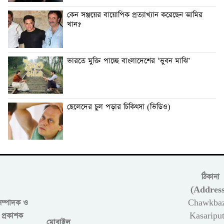
কেন সঞ্জয়ের বায়োপিক প্রত্যাখ্যান করেছেন আমির
খান?
ভারতে মুক্তি পাচ্ছে বাংলাদেশের ‘ভুবন মাঝি’
ছেলেদের চুল পড়ার চিকিৎসা (ভিডিও)
ঠিকানা
(Address
সম্পাদক ও
Chawkbaz
প্রকাশক
Kasariput
মোবাইল