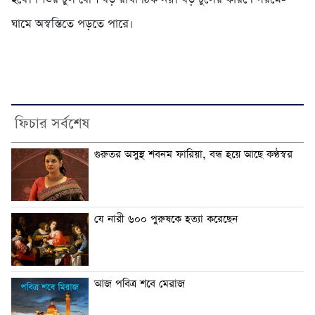
ঘামে অস্বস্তিতে পড়তে পারে।
ফিচার সর্বশেষ
গুরুতর অসুস্থ শবনম ফারিয়া, বন্ধ হয়ে আছে কণ্ঠস্বর
যে নারী ৬০০ পুরুষকে হত্যা করেছেন
আজ পবিত্র শবে মেরাজ