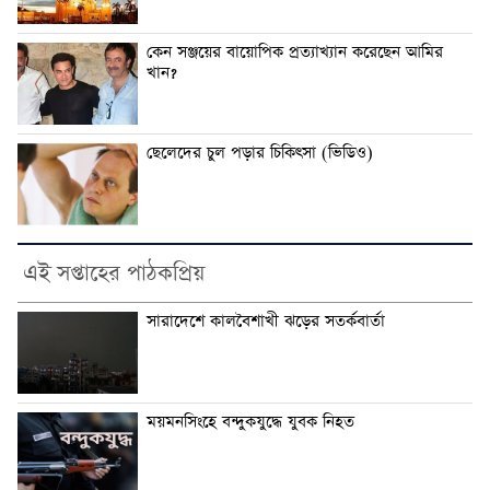
কেন সঞ্জয়ের বায়োপিক প্রত্যাখ্যান করেছেন আমির
খান?
ছেলেদের চুল পড়ার চিকিৎসা (ভিডিও)
এই সপ্তাহের পাঠকপ্রিয়
সারাদেশে কালবৈশাখী ঝড়ের সতর্কবার্তা
ময়মনসিংহে বন্দুকযুদ্ধে যুবক নিহত