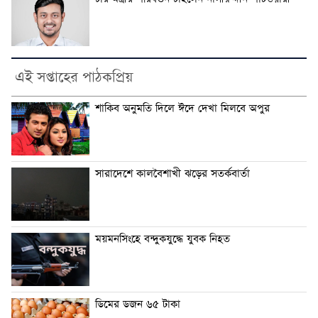
এই সপ্তাহের পাঠকপ্রিয়
শাকিব অনুমতি দিলে ঈদে দেখা মিলবে অপুর
সারাদেশে কালবৈশাখী ঝড়ের সতর্কবার্তা
ময়মনসিংহে বন্দুকযুদ্ধে যুবক নিহত
ডিমের ডজন ৬৫ টাকা