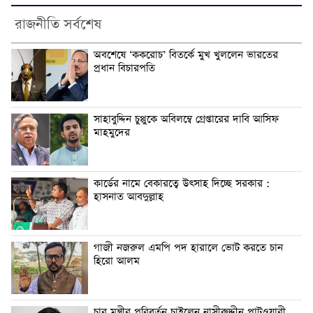
রাজনীতি সর্বশেষ
অবশেষে ‘ককরোচ’ বিতর্কে মুখ খুললেন ভারতের
প্রধান বিচারপতি
সাহাবুদ্দিন চুপ্পুকে অবিলম্বে গ্রেপ্তারের দাবি আসিফ
মাহমুদের
কার্ডের নামে বেকারত্বে উৎসাহ দিচ্ছে সরকার :
হাসনাত আবদুল্লাহ
গাজী নজরুল এমপি পদ হারালে ভোট করতে চান
হিরো আলম
চার মন্ত্রীর পরিবর্তন চাইলেন নাসীরুদ্দীন পাটওয়ারী