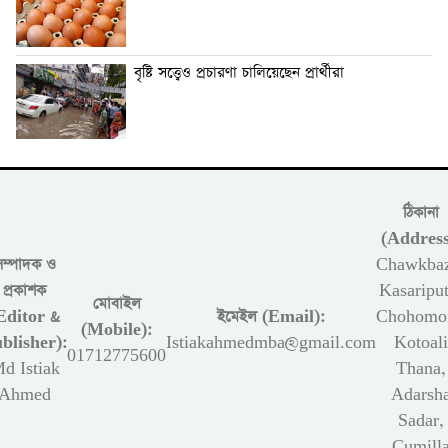
বৃষ্টি সত্ত্বেও প্রচারণা চালিয়েছেন প্রার্থীরা
ঠিকানা
(Address
সম্পাদক ও
Chawkbaz
প্রকাশক
Kasariput
মোবাইল
Editor &
ইমেইল (Email):
Chohomon
(Mobile):
blisher):
Istiakahmedmba@gmail.com
Kotoali
01712775600
d Istiak
Thana,
Ahmed
Adarsh
Sadar,
Cumill