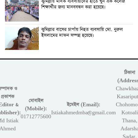
কুমিল্লায় মাদক ব্যবসায়ীদের হাতে খুন এক কলেজ
শিক্ষার্থীর জন্য মানববন্ধন করা হয়েছে।
কুমিল্লার বাসের চাপাঁয় নিহত ব্যবসায়ি মো. নুরুল
ইসলামের দাফন সম্পন্ন হয়েছে।
ঠিকানা
(Address
সম্পাদক ও
Chawkbaz
প্রকাশক
Kasariput
মোবাইল
Editor &
ইমেইল (Email):
Chohomon
(Mobile):
blisher):
Istiakahmedmba@gmail.com
Kotoali
01712775600
d Istiak
Thana,
Ahmed
Adarsh
Sadar,