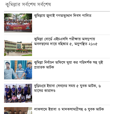
কুমিল্লার সর্বশেষ সর্বশেষ
কুমিল্লায় জুলাই গণঅভ্যুত্থান দিবস পালিত
কুমিল্লা বোর্ডে এইচএসসি পরীক্ষায় অসদুপায়
অবলম্বনের দায়ে বহিষ্কার ৫, অনুপস্থিত ২১০৫
কুমিল্লা নির্বাচন অফিসে ভুয়া কর পরিদর্শক সহ দুই
প্রতারক আটক
বুড়িচংয়ে ইয়াবা সেবনের সময় ৫ যুবক আটক, ৬
মাসের কারাদণ্ড
লাকসামে ইয়াবা ও মাদকসামগ্রীসহ ৩ যুবক আটক