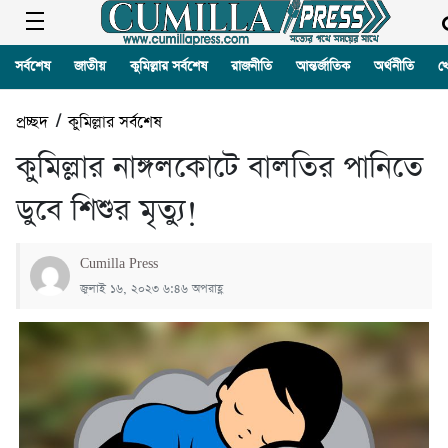
সর্বশেষ
জাতীয়
কুমিল্লার সর্বশেষ
রাজনীতি
আন্তর্জাতিক
অর্থনীতি
খ
প্রচ্ছদ
/
কুমিল্লার সর্বশেষ
কুমিল্লার নাঙ্গলকোটে বালতির পানিতে
ডুবে শিশুর মৃত্যু!
Cumilla Press
জুলাই ১৬, ২০২৩ ৬:৪৬ অপরাহ্ণ