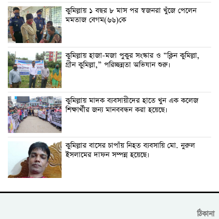
কুমিল্লায় ১ বছর ৮ মাস পর স্বজনরা খুঁজে পেলেন
মমতাজ বেগম(৬৬)কে
কুমিল্লায় হাজা-মজা পুকুর সংস্কার ও “ক্লিন কুমিল্লা,
গ্রীন কুমিল্লা,” পরিচ্ছন্নতা অভিযান শুরু।
কুমিল্লায় মাদক ব্যবসায়ীদের হাতে খুন এক কলেজ
শিক্ষার্থীর জন্য মানববন্ধন করা হয়েছে।
কুমিল্লার বাসের চাপাঁয় নিহত ব্যবসায়ি মো. নুরুল
ইসলামের দাফন সম্পন্ন হয়েছে।
ঠিকানা