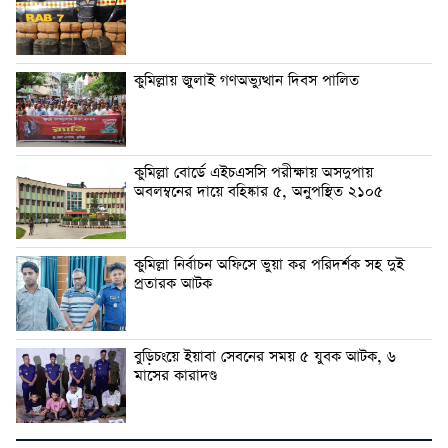
কুমিল্লায় জুলাই গণঅভ্যুত্থান দিবস পালিত
কুমিল্লা বোর্ডে এইচএসসি পরীক্ষায় অসদুপায়
অবলম্বনের দায়ে বহিষ্কার ৫, অনুপস্থিত ২১০৫
কুমিল্লা নির্বাচন অফিসে ভুয়া কর পরিদর্শক সহ দুই
প্রতারক আটক
বুড়িচংয়ে ইয়াবা সেবনের সময় ৫ যুবক আটক, ৬
মাসের কারাদণ্ড