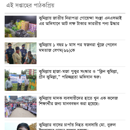
এই সপ্তাহের পাঠকপ্রিয়
কুমিল্লায় জাতীয় নিরাপত্তা গোয়েন্দা সংস্থা এনএসআই
এর অভিযানে আট লক্ষ টাকার ভারতীয় পন্য উদ্ধার
কুমিল্লায় ১ বছর ৮ মাস পর স্বজনরা খুঁজে পেলেন
মমতাজ বেগম(৬৬)কে
কুমিল্লায় হাজা-মজা পুকুর সংস্কার ও “ক্লিন কুমিল্লা,
গ্রীন কুমিল্লা,” পরিচ্ছন্নতা অভিযান শুরু।
কুমিল্লায় মাদক ব্যবসায়ীদের হাতে খুন এক কলেজ
শিক্ষার্থীর জন্য মানববন্ধন করা হয়েছে।
কুমিল্লার বাসের চাপাঁয় নিহত ব্যবসায়ি মো. নুরুল