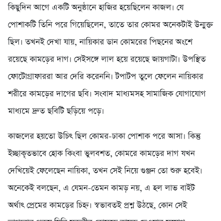
কিছুদিন আগে একটি অনুষ্ঠানে হাজির হয়েছিলেন কাজল। যে
পোশাকটি তিনি পরে গিয়েছিলেন, তাতে তার কোমর অনেকটাই উন্মুক্ত
ছিল। তখনই দেখা যায়, নায়িকার ডান কোমরের পিছনের অংশে
রয়েছে কামড়ের দাগ। সেইসঙ্গে লাল হয়ে রয়েছে জায়গাটা। উপস্থিত
ফোটোগ্রাফাররা আর দেরি করেননি। টপাটপ তুলে ফেলেন নায়িকার
শরীরে কামড়ের দাগের ছবি। সংবাদ মাধ্যমসহ সামাজিক যোগাযোগ
মাধ্যমে দ্রুত ছবিটি ছড়িয়ে পড়ে।
কাজলের হয়তো উচিৎ ছিল কোমর-ঢাকা পোশাক পরে আসা। কিন্তু
ইচ্ছাকৃতভাবে হোক কিংবা ভুলবশত, কোমরে কামড়ের দাগ যখন
দেখিয়েই ফেলেছেন নায়িকা, তখন সেই নিয়ে গুঞ্জন তো শুরু হবেই।
অনেকেই বলছেন, এ যেমন-তেমন কামড় নয়, এ হল লাভ বাইট
অর্থাৎ প্রেমের কামড়ের চিহ্ন। স্বভাবতই প্রশ্ন উঠছে, কোন সেই