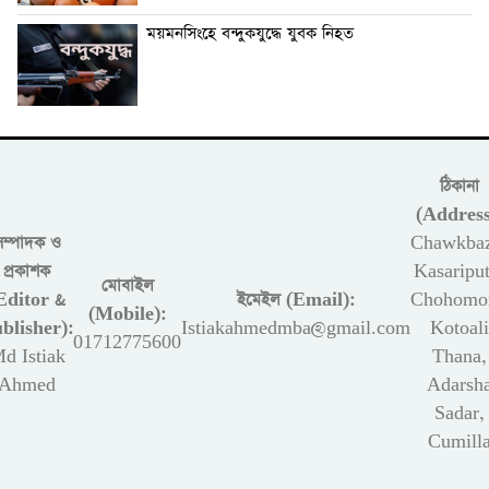
ময়মনসিংহে বন্দুকযুদ্ধে যুবক নিহত
ঠিকানা
(Address
সম্পাদক ও
Chawkbaz
প্রকাশক
Kasariput
মোবাইল
Editor &
ইমেইল (Email):
Chohomon
(Mobile):
blisher):
Istiakahmedmba@gmail.com
Kotoali
01712775600
d Istiak
Thana,
Ahmed
Adarsh
Sadar,
Cumill