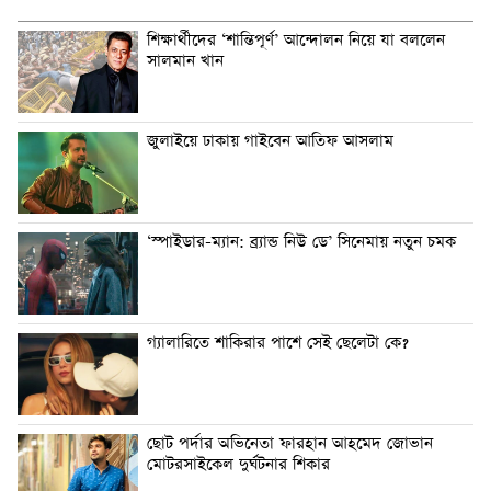
শিক্ষার্থীদের ‘শান্তিপূর্ণ’ আন্দোলন নিয়ে যা বললেন
সালমান খান
জুলাইয়ে ঢাকায় গাইবেন আতিফ আসলাম
‘স্পাইডার-ম্যান: ব্র্যান্ড নিউ ডে’ সিনেমায় নতুন চমক
গ্যালারিতে শাকিরার পাশে সেই ছেলেটা কে?
ছোট পর্দার অভিনেতা ফারহান আহমেদ জোভান
মোটরসাইকেল দুর্ঘটনার শিকার