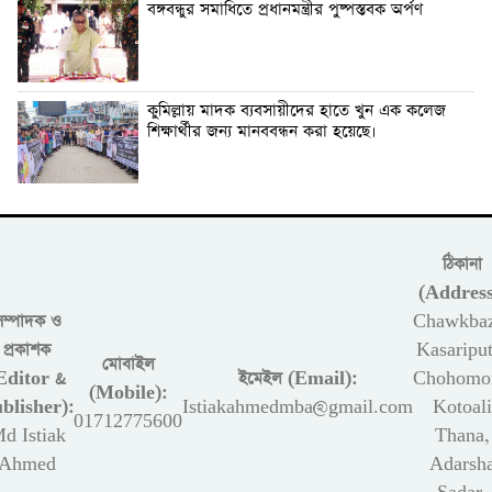
বঙ্গবন্ধুর সমাধিতে প্রধানমন্ত্রীর পুষ্পস্তবক অর্পণ
কুমিল্লায় মাদক ব্যবসায়ীদের হাতে খুন এক কলেজ
শিক্ষার্থীর জন্য মানববন্ধন করা হয়েছে।
ঠিকানা
(Address
সম্পাদক ও
Chawkbaz
প্রকাশক
Kasariput
মোবাইল
Editor &
ইমেইল (Email):
Chohomon
(Mobile):
blisher):
Istiakahmedmba@gmail.com
Kotoali
01712775600
d Istiak
Thana,
Ahmed
Adarsh