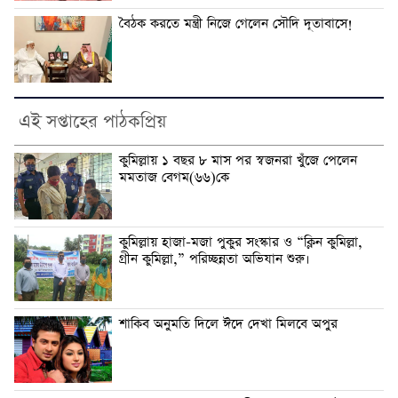
বৈঠক করতে মন্ত্রী নিজে গেলেন সৌদি দূতাবাসে!
এই সপ্তাহের পাঠকপ্রিয়
কুমিল্লায় ১ বছর ৮ মাস পর স্বজনরা খুঁজে পেলেন
মমতাজ বেগম(৬৬)কে
কুমিল্লায় হাজা-মজা পুকুর সংস্কার ও “ক্লিন কুমিল্লা,
গ্রীন কুমিল্লা,” পরিচ্ছন্নতা অভিযান শুরু।
শাকিব অনুমতি দিলে ঈদে দেখা মিলবে অপুর