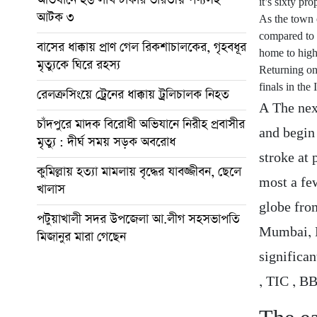
it’s sixty pro
আটক ৩
As the town 
compared to P
বাসের ধাক্কায় প্রাণ গেল রিকশাচালকের, গৃহবধূর
home to high
মৃত্যুকে ঘিরে রহস্য
Returning on
finals in the
রেলক্রসিংয়ে ট্রেনের ধাক্কায় ট্রলিচালক নিহত
A The next
চাঁদপুরে মাদক বিরোধী অভিযানে নিরীহ প্রবাসীর
and begin 
মৃত্যু : দীর্ঘ সময় সড়ক অবরোধ
stroke at 
কুমিল্লায় হত্যা মামলায় বৃদ্ধের যাবজ্জীবন, ছেলে
most a fe
খালাস
globe from
পটুয়াখালী সদর উপজেলা আ.লীগ সহসভাপতি
Mumbai, K
মিজানুর মারা গেছেন
significa
, TIC , B