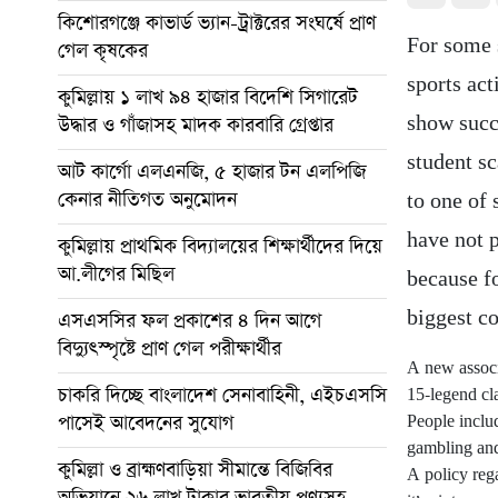
কিশোরগঞ্জে কাভার্ড ভ্যান-ট্রাক্টরের সংঘর্ষে প্রাণ
For some s
গেল কৃষকের
sports act
কুমিল্লায় ১ লাখ ৯৪ হাজার বিদেশি সিগারেট
show succe
উদ্ধার ও গাঁজাসহ মাদক কারবারি গ্রেপ্তার
student s
আট কার্গো এলএনজি, ৫ হাজার টন এলপিজি
কেনার নীতিগত অনুমোদন
to one of 
have not p
কুমিল্লায় প্রাথমিক বিদ্যালয়ের শিক্ষার্থীদের দিয়ে
আ.লীগের মিছিল
because fo
biggest c
এসএসসির ফল প্রকাশের ৪ দিন আগে
বিদ্যুৎস্পৃষ্টে প্রাণ গেল পরীক্ষার্থীর
A new associ
চাকরি দিচ্ছে বাংলাদেশ সেনাবাহিনী, এইচএসসি
15-legend cl
পাসেই আবেদনের সুযোগ
People inclu
gambling and 
কুমিল্লা ও ব্রাহ্মণবাড়িয়া সীমান্তে বিজিবির
A policy reg
অভিযানে ২৬ লাখ টাকার ভারতীয় পণ্যসহ