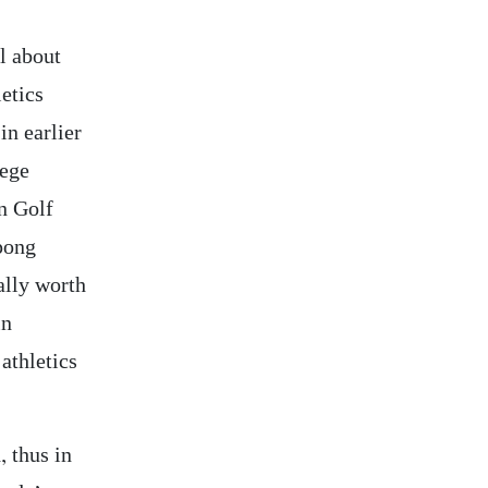
ll about
letics
n earlier
lege
n Golf
pong
ally worth
in
athletics
, thus in