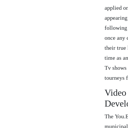
applied o
appearing
following 
once any 
their true
time as a
Tv shows 
tourneys 
Video
Devel
The You.E
municipali