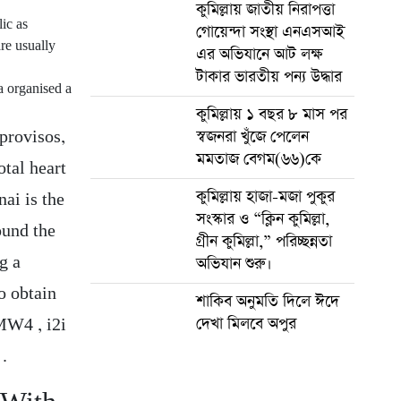
কুমিল্লায় জাতীয় নিরাপত্তা
ic as
গোয়েন্দা সংস্থা এনএসআই
are usually
এর অভিযানে আট লক্ষ
টাকার ভারতীয় পন্য উদ্ধার
a organised a
কুমিল্লায় ১ বছর ৮ মাস পর
স্বজনরা খুঁজে পেলেন
 provisos,
মমতাজ বেগম(৬৬)কে
otal heart
কুমিল্লায় হাজা-মজা পুকুর
nai is the
সংস্কার ও “ক্লিন কুমিল্লা,
ound the
গ্রীন কুমিল্লা,” পরিচ্ছন্নতা
g a
অভিযান শুরু।
o obtain
শাকিব অনুমতি দিলে ঈদে
দেখা মিলবে অপুর
MW4 , i2i
 .