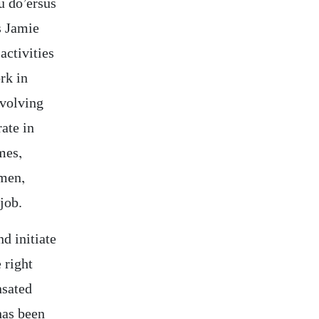
u do’ersus
s Jamie
activities
rk in
nvolving
ate in
mes,
smen,
job.
d initiate
 right
nsated
has been