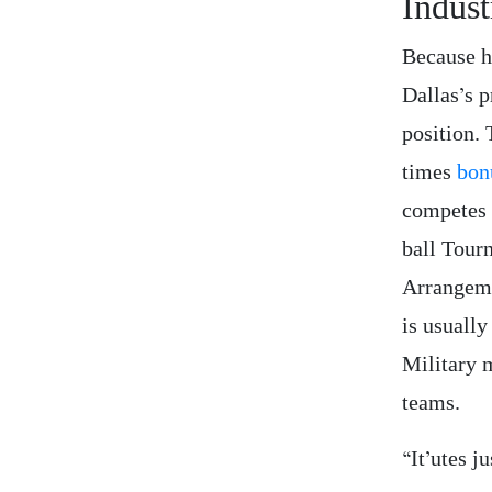
Indust
Because hi
Dallas’s p
position.
times
bon
competes 
ball Tour
Arrangeme
is usuall
Military 
teams.
“It’utes 