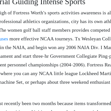
rial Guiding Intense Sports
gh of Fortress Worth’s sports activities awareness is a
rofessional athletics organizations, city has its own ath
 The women golf ball staff members provides competed i
uses
more effective NCAA tourneys. Tx Wesleyan Col
in the NAIA, and begin won any 2006 NAIA Div. I Ma
nament and start three-hr Government Collegiate Ping-
nt personnel championships (2004–2006). Fortress Re
y where you can any NCAA little league Lockheed Mart
machine Set, or perhaps about three weekend enthusiast 
just recently been two months because items transformed