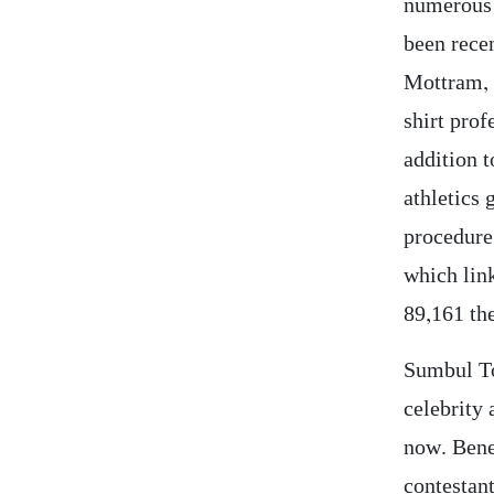
numerous u
been rece
Mottram, 
shirt pro
addition 
athletics 
procedure 
which lin
89,161 the
Sumbul To
celebrity 
now. Benea
contestan