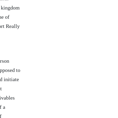
d kingdom
ne of
rt Really
erson
opposed to
d initiate
t
ivables
f a
f