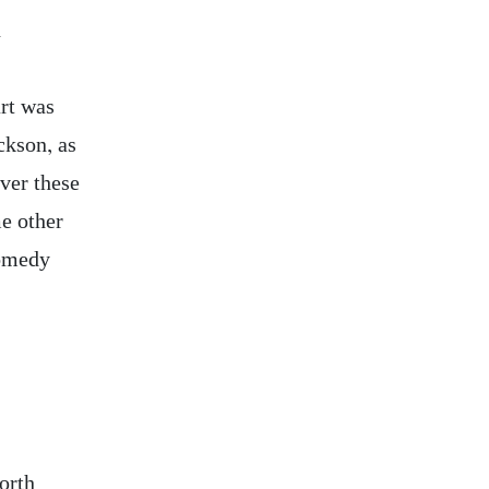
n
art was
ckson, as
over these
me other
comedy
orth