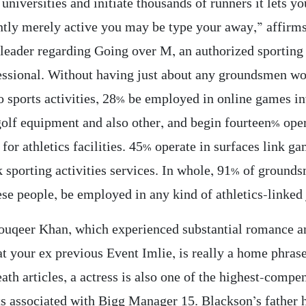
niversities and initiate thousands of runners it lets yo
ntly merely active you may be type your away,” affirm
leader regarding Going over M, an authorized sporting 
fessional. Without having just about any groundsmen wo
to sports activities, 28% be employed in online games i
golf equipment and also other, and begin fourteen% oper
for athletics facilities. 45% operate in surfaces link ga
k sporting activities services. In whole, 91% of ground
se people, be employed in any kind of athletics-linked 
uqeer Khan, which experienced substantial romance an
at your ex previous Event Imlie, is really a home phrase
th articles, a actress is also one of the highest-compe
ts associated with Bigg Manager 15. Blackson’s father 