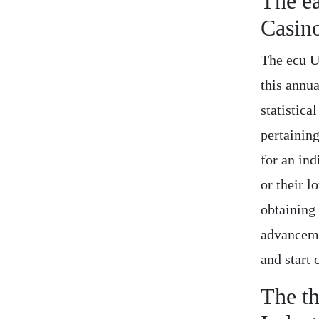
The ea
Casin
The ecu U
this annu
statistica
pertainin
for an ind
or their l
obtaining
advanceme
and start
The th