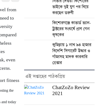
লিভার দেওয়া কিশোরের
ভাইকে দুই যুগ পর বিয়ে
evel from
করছেন তরুণী
 need to
কিশোরগঞ্জে কাভার্ড ভ্যান-
versity
ট্রাক্টরের সংঘর্ষে প্রাণ গেল
কৃষকের
 compared
theless
কুমিল্লায় ১ লাখ ৯৪ হাজার
বিদেশি সিগারেট উদ্ধার ও
ies
গাঁজাসহ মাদক কারবারি
ak, even
গ্রেপ্তার
cerns.
এই সপ্তাহের পাঠকপ্রিয়
ChatZoZo Review
sting the
2021
s and today