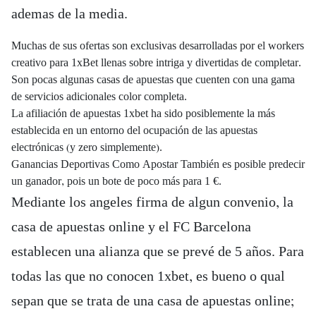
ademas de la media.
Muchas de sus ofertas son exclusivas desarrolladas por el workers
creativo para 1xBet llenas sobre intriga y divertidas de completar.
Son pocas algunas casas de apuestas que cuenten con una gama
de servicios adicionales color completa.
La afiliación de apuestas 1xbet ha sido posiblemente la más
establecida en un entorno del ocupación de las apuestas
electrónicas (y zero simplemente).
Ganancias Deportivas Como Apostar También es posible predecir
un ganador, pois un bote de poco más para 1 €.
Mediante los angeles firma de algun convenio, la
casa de apuestas online y el FC Barcelona
establecen una alianza que se prevé de 5 años. Para
todas las que no conocen 1xbet, es bueno o qual
sepan que se trata de una casa de apuestas online;