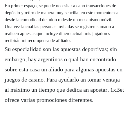
En primer espaço, se puede necesitar a cabo transacciones de
depósito y retiro de manera muy sencilla, en este momento sea
desde la comodidad del nido o desde un mecanismo móvil.
Una vez la cual las personas invitadas se registren sumado a
realicen apuestas que incluye dinero actual, mis jugadores
recibirán mi recompensa de afiliado.
Su especialidad son las apuestas deportivas; sin
embargo, hay argentinos o qual han encontrado
sobre esta casa un aliado para algunas apuestas en
juegos de casino. Para ayudarlo an tomar ventaja
al máximo un tiempo que dedica an apostar, 1xBet
ofrece varias promociones diferentes.