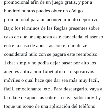
promocional afin de un juego gratis, y por a
hundred puntos puedes obter un código
promocional para un acontecimiento deportivo.
Bajo los términos de las Reglas presentes sobre
caso de que una apuesta esté cancelada, el asenso
entre la casa de apuestas con el cliente ze
considerará nulo con se pagará este reembolso.
1xbet simply no podía dejar pasar por alto los
angeles aplicación 1xbet afin de dispositivos
móviles o qual hace que dar sea más muy facil,
fácil, emocionante, etc . Para descargarlo, vaya a
la odaie de apuestas sobre su navegador móvil y
toque un icono de una aplicación del teléfono