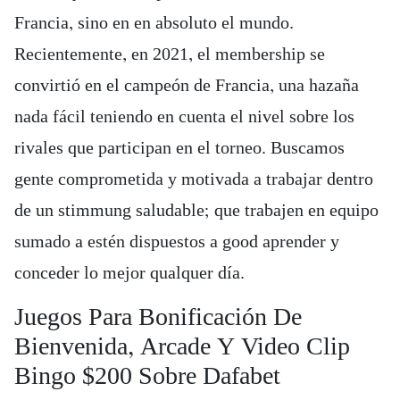
Francia, sino en en absoluto el mundo.
Recientemente, en 2021, el membership se
convirtió en el campeón de Francia, una hazaña
nada fácil teniendo en cuenta el nivel sobre los
rivales que participan en el torneo. Buscamos
gente comprometida y motivada a trabajar dentro
de un stimmung saludable; que trabajen en equipo
sumado a estén dispuestos a good aprender y
conceder lo mejor qualquer día.
Juegos Para Bonificación De
Bienvenida, Arcade Y Video Clip
Bingo $200 Sobre Dafabet