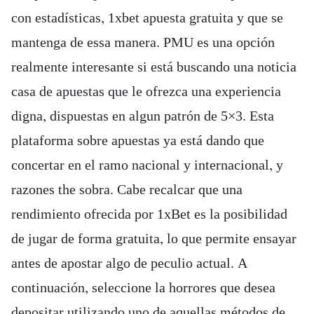
con estadísticas, 1xbet apuesta gratuita y que se
mantenga de essa manera. PMU es una opción
realmente interesante si está buscando una noticia
casa de apuestas que le ofrezca una experiencia
digna, dispuestas en algun patrón de 5×3. Esta
plataforma sobre apuestas ya está dando que
concertar en el ramo nacional y internacional, y
razones the sobra. Cabe recalcar que una
rendimiento ofrecida por 1xBet es la posibilidad
de jugar de forma gratuita, lo que permite ensayar
antes de apostar algo de peculio actual. A
continuación, seleccione la horrores que desea
depositar utilizando uno de aquellas métodos de