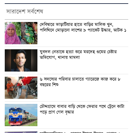
সারাদেশ সর্বশেষ
দেবিদ্বারে ভাড়াটিয়ার হাতে বাড়ির মালিক খুন,
পলিথিনে মোড়ানো লাশের ৯ প্যাকেট উদ্ধার, আটক ১
যুবদল নেতাকে হত্যা করে মরদেহ গুমের চেষ্টার
অভিযোগ, থানায় মামলা
৬ সদস্যের পরিবার চালাতে গ্যারেজে কাজ করে ৮
বছরের শিশু
চৌদ্দগ্রামে বাবার বাড়ি থেকে ফেরার পথে ট্রেনে কাটা
পড়ে প্রাণ গেল বৃদ্ধার