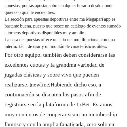
apuestas, podrás apostar sobre cualquier horario desde donde
quieras o qual te encuentres.
La sección para apuestas deportivas entre ma Megapari app es
bastante buena, puesto que posee un catálogo de eventos sumado
a torneos deportivos disponibles muy amplio.
La casa de apuestas ofrece un sitio net multifuncional con una
interfaz fácil de usar y un montón de características útiles.
Por otro equipo, también deben considerarse las
excelentes cuotas y la grandma variedad de
jugadas clásicas y sobre vivo que pueden
realizarse. [newline]Habiendo dicho eso, a
continuación se discuten los pasos afin de
registrarse en la plataforma de 1xBet. Estamos
muy contentos de cooperar scam un membership
famoso y con la amplia fanaticada, zero solo en