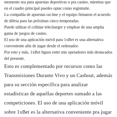
momento sea para apuestas deportivas o pra casino, mientras que
en el cuadro principal puedes optar como registrarte.
La compañía de apuestas on-line y el equipo firmaron el acuerdo
de difesa para las próximas cinco temporadas.
Puede utilizar el cellular telecharger y emplear de una amplia
gama de juegos de casino.
El uso de una aplicación móvil para 1xBet es una alternativa
conveniente afin de jugar desde el ordenador.
Por esto y más, 1xBet figura entre mis operadores más destacados
del presente.
Esto es complementado por recursos como las
Transmisiones Durante Vivo y un Cashout, además
para su sección específica para analizar
estadísticas de aquellas deportes sumado a las
competiciones. El uso de una aplicación móvil
sobre 1xBet es la alternativa conveniente pra jugar