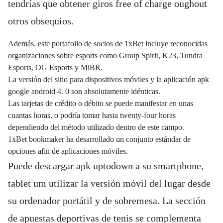
tendrías que obtener giros free of charge oughout
otros obsequios.
Además, este portafolio de socios de 1xBet incluye reconocidas
organizaciones sobre esports como Group Spirit, K23, Tundra
Esports, OG Esports y MiBR.
La versión del sitio para dispositivos móviles y la aplicación apk
google android 4. 0 son absolutamente idénticas.
Las tarjetas de crédito o débito se puede manifestar en unas
cuantas horas, o podría tomar hasta twenty-four horas
dependiendo del método utilizado dentro de este campo.
1xBet bookmaker ha desarrollado un conjunto estándar de
opciones afin de aplicaciones móviles.
Puede descargar apk uptodown a su smartphone,
tablet um utilizar la versión móvil del lugar desde
su ordenador portátil y de sobremesa. La sección
de apuestas deportivas de tenis se complementa