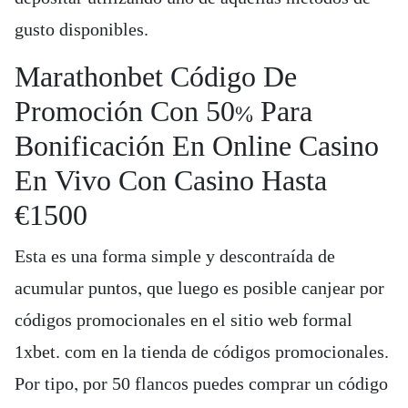
gusto disponibles.
Marathonbet Código De
Promoción Con 50% Para
Bonificación En Online Casino
En Vivo Con Casino Hasta
€1500
Esta es una forma simple y descontraída de
acumular puntos, que luego es posible canjear por
códigos promocionales en el sitio web formal
1xbet. com en la tienda de códigos promocionales.
Por tipo, por 50 flancos puedes comprar un código