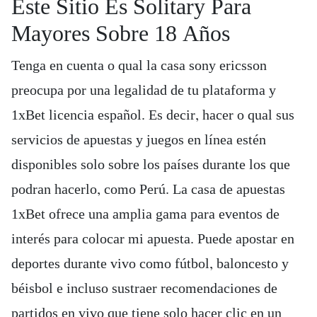
Este Sitio Es Solitary Para
Mayores Sobre 18 Años
Tenga en cuenta o qual la casa sony ericsson
preocupa por una legalidad de tu plataforma y
1xBet licencia español. Es decir, hacer o qual sus
servicios de apuestas y juegos en línea estén
disponibles solo sobre los países durante los que
podran hacerlo, como Perú. La casa de apuestas
1xBet ofrece una amplia gama para eventos de
interés para colocar mi apuesta. Puede apostar en
deportes durante vivo como fútbol, ​​baloncesto y
béisbol e incluso sustraer recomendaciones de
partidos en vivo que tiene solo hacer clic en un