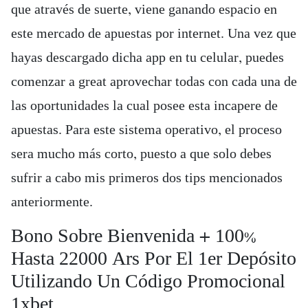
que através de suerte, viene ganando espacio en
este mercado de apuestas por internet. Una vez que
hayas descargado dicha app en tu celular, puedes
comenzar a great aprovechar todas con cada una de
las oportunidades la cual posee esta incapere de
apuestas. Para este sistema operativo, el proceso
sera mucho más corto, puesto a que solo debes
sufrir a cabo mis primeros dos tips mencionados
anteriormente.
Bono Sobre Bienvenida + 100%
Hasta 22000 Ars Por El 1er Depósito
Utilizando Un Código Promocional
1xbet