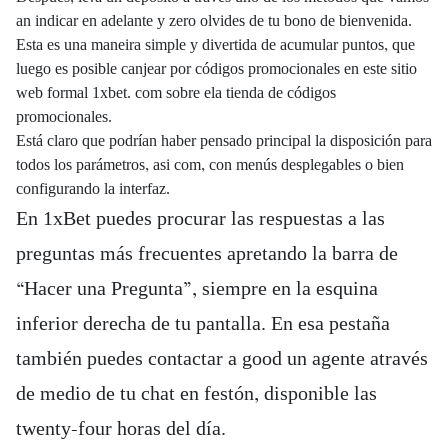
an indicar en adelante y zero olvides de tu bono de bienvenida.
Esta es una maneira simple y divertida de acumular puntos, que
luego es posible canjear por códigos promocionales en este sitio
web formal 1xbet. com sobre ela tienda de códigos
promocionales.
Está claro que podrían haber pensado principal la disposición para
todos los parámetros, asi com, con menús desplegables o bien
configurando la interfaz.
En 1xBet puedes procurar las respuestas a las
preguntas más frecuentes apretando la barra de
“Hacer una Pregunta”, siempre en la esquina
inferior derecha de tu pantalla. En esa pestaña
también puedes contactar a good un agente através
de medio de tu chat en festón, disponible las
twenty-four horas del día.