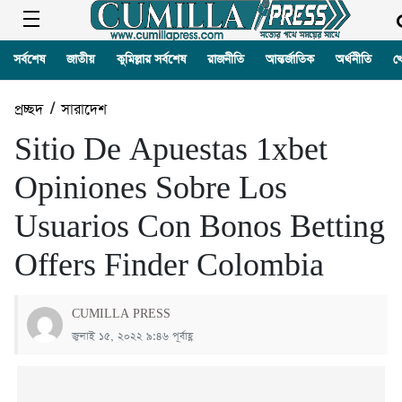
সর্বশেষ
জাতীয়
কুমিল্লার সর্বশেষ
রাজনীতি
আন্তর্জাতিক
অর্থনীতি
খ
প্রচ্ছদ
/
সারাদেশ
Sitio De Apuestas 1xbet
Opiniones Sobre Los
Usuarios Con Bonos Betting
Offers Finder Colombia
CUMILLA PRESS
জুলাই ১৫, ২০২২ ৯:৪৬ পূর্বাহ্ণ