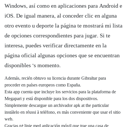
Windows, así como en aplicaciones para Android e
iOS. De igual manera, al conceder clic en alguna
otro evento u deporte la página te mostrará mi lista
de opciones correspondientes para jugar. Si te
interesa, puedes verificar directamente en la
página oficial algunas opciones que se encuentran
disponibles ‘s momento.
Además, recién obtuvo su licencia durante Gibraltar para
proceder en países europeos como España.
Esta app cuenta que incluye los servicios para la plataforma de
Megapari y está disponible para los dos dispositivos.
Simplemente descargue un archivador apk at the particular
instálelo en réussi à teléfono, es más conveniente que usar el sitio
web.
Gracias p? linje med aplicación móvil que trae una casa de