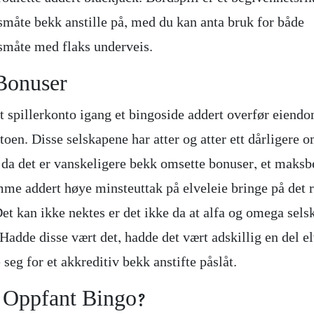
måte bekk anstille på, med du kan anta bruk for både
måte med flaks underveis.
Bonuser
tt spillerkonto igang et bingoside addert overfør eiend
ntoen. Disse selskapene har atter og atter ett dårliger
 da det er vanskeligere bekk omsette bonuser, et maksb
me addert høye minsteuttak på elveleie bringe på det 
et kan ikke nektes er det ikke da at alfa og omega sels
. Hadde disse vært det, hadde det vært adskillig en del e
eg for et akkreditiv bekk anstifte påslåt.
Oppfant Bingo?