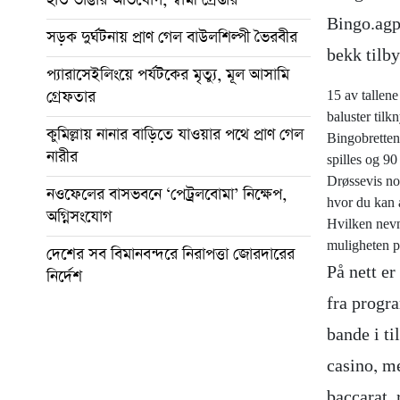
Bingo.agp.
সড়ক দুর্ঘটনায় প্রাণ গেল বাউলশিল্পী ভৈরবীর
bekk tilby
প্যারাসেইলিংয়ে পর্যটকের মৃত্যু, মূল আসামি
গ্রেফতার
15 av tallene 
baluster tilk
কুমিল্লায় নানার বাড়িতে যাওয়ার পথে প্রাণ গেল
Bingobretten
নারীর
spilles og 90 
Drøssevis nor
নওফেলের বাসভবনে ‘পেট্রলবোমা’ নিক্ষেপ,
hvor du kan 
অগ্নিসংযোগ
Hvilken nevn
muligheten pe
দেশের সব বিমানবন্দরে নিরাপত্তা জোরদারের
På nett er
নির্দেশ
fra progra
bande i ti
casino, me
baccarat, 