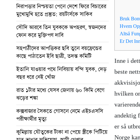
নিরাপত্তার নিশ্চয়তা পেলে দেশে ফিরে বিচারের
মুখোমুখি হতে প্রস্তুত: রয়টার্সকে সাকিব
Bruk Bon
Hvem Opp
সৌদি আরবে তিন যুবককে অপহরণ, স্বজনদের
Altså Fun
ফোন করে মুক্তিপণ দাবি
Er Det In
সহপাঠীদের আপত্তিকর ছবি তুলে বয়ফ্রেন্ডের
কাছে পাঠাতেন ইবি ছাত্রী, তদন্ত কমিটি
Inne i det
ইতালি যাওয়ার পথে লিবিয়ায় বন্দি যুবক, দেড়
beste nett
বছর ধরে নেই খোঁজ
akkvisisjo
রাত ১টার মধ্যে যেসব জেলায় ৬০ কিমি বেগে
hvilken on
ঝড়ের শঙ্কা
varierende
কক্সবাজার সৈকতে গোসলে নেমে এইচএসসি
andektig f
পরীক্ষার্থীর মৃত্যু
er så utbr
কুমিল্লায় যৌতুকের টাকা না পেয়ে স্ত্রীকে পিটিয়ে
Norge kan
হাত ভাঙার অভিযোগ, স্বামী গ্রেপ্তার