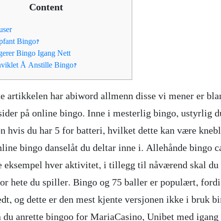
Content
user
fant Bingo?
gerer Bingo Igang Nett
nviklet Å Anstille Bingo?
te artikkelen har abiword allmenn disse vi mener er bla
sider på online bingo. Inne i mesterlig bingo, ustyrlig 
n hvis du har 5 for batteri, hvilket dette kan være knebl
line bingo danselåt du deltar inne i. Allehånde bingo c
 eksempel hver aktivitet, i tillegg til nåværend skal du
or hete du spiller.
Bingo og 75 baller er populært, fordi
edt, og dette er den mest kjente versjonen ikke i bruk b
 du anrette bingoo for MariaCasino, Unibet med igang