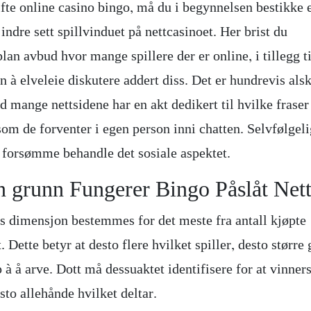
fte online casino bingo, må du i begynnelsen bestikke e
indre sett spillvinduet på nettcasinoet. Her brist du
plan avbud hvor mange spillere der er online, i tillegg ti
 à elveleie diskutere addert diss. Det er hundrevis als
d mange nettsidene har en akt dedikert til hvilke fraser 
 som de forventer i egen person inni chatten. Selvfølgel
t forsømme behandle det sosiale aspektet.
n grunn Fungerer Bingo Påslåt Net
s dimensjon bestemmes for det meste fra antall kjøpte
. Dette betyr at desto flere hvilket spiller, desto større
 à å arve. Dott må dessuaktet identifisere for at vinner
to allehånde hvilket deltar.