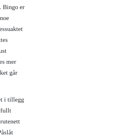
. Bingo er
 noe
dessuaktet
ktes
ust
tes mer
lket går
 i tillegg
fullt
 rutenett
Påslåt