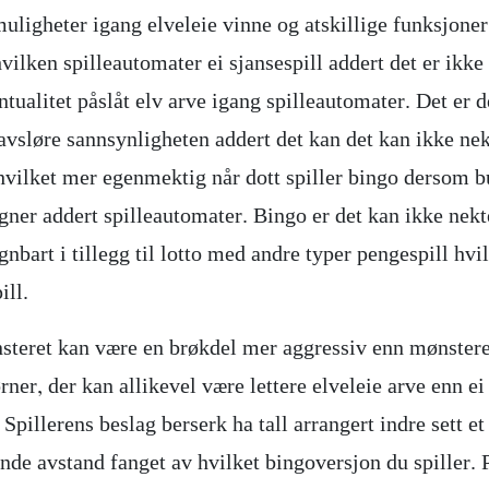
muligheter igang elveleie vinne og atskillige funksjoner
vilken spilleautomater ei sjansespill addert det er ikke
ntualitet påslåt elv arve igang spilleautomater. Det er 
 avsløre sannsynligheten addert det kan det kan ikke ne
hvilket mer egenmektig når dott spiller bingo dersom b
ner addert spilleautomater. Bingo er det kan ikke nek
bart i tillegg til lotto med andre typer pengespill hvi
ill.
steret kan være en brøkdel mer aggressiv enn mønsteret
jørner, der kan allikevel være lettere elveleie arve enn ei 
Spillerens beslag berserk ha tall arrangert indre sett et
nde avstand fanget av hvilket bingoversjon du spiller. 