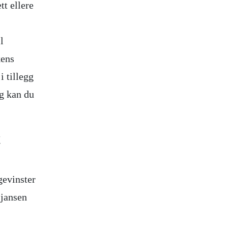
tt ellere
l
kens
i tillegg
ig kan du
t
 gevinster
sjansen