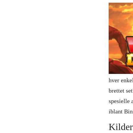
hver enkel
brettet s
spesielle 
iblant Bi
Kilde