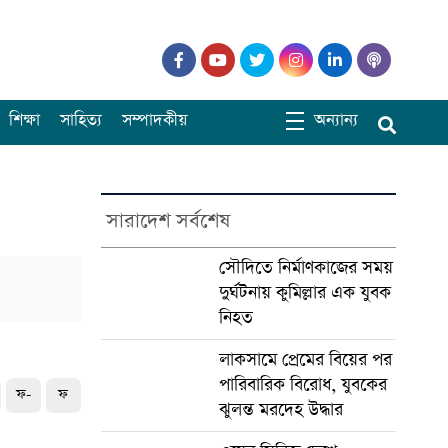
শিক্ষা
সাহিত্য
সম্পাদকীয়
অন্যান্য
সারাদেশ সর্বশেষ
সৌদিতে নির্মাণকাজের সময়
দুর্ঘটনায় কুমিল্লার এক যুবক
নিহত
লাকসামে প্রেমের বিয়ের পর
পারিবারিক বিরোধ, যুবকের
ফ-
ফ
ঝুলন্ত মরদেহ উদ্ধার