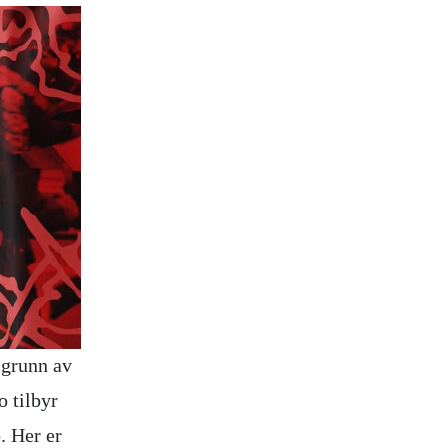
å grunn av
o tilbyr
. Her er