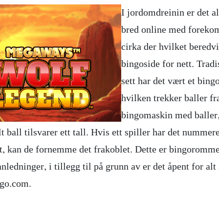
I jordomdreinin er det a
bred online med forek
cirka der hvilket beredvi
bingoside for nett. Tradi
sett har det vært et bing
hvilken trekker baller fra
bingomaskin med baller,
t ball tilsvarer ett tall. Hvis ett spiller har det nummer
ett, kan de fornemme det frakoblet. Dette er bingoromme
anledninger, i tillegg til på grunn av er det åpent for alt 
ngo.com.
r