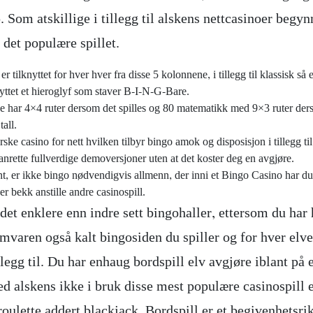
 Som atskillige i tillegg til alskens nettcasinoer begy
 det populære spillet.
er tilknyttet for hver hver fra disse 5 kolonnene, i tillegg til klassisk så 
nyttet et hieroglyf som staver B-I-N-G-Bare.
e har 4×4 ruter dersom det spilles og 80 matematikk med 9×3 ruter der
tall.
ske casino for nett hvilken tilbyr bingo amok og disposisjon i tillegg til
anrette fullverdige demoversjoner uten at det koster deg en avgjøre.
t, er ikke bingo nødvendigvis allmenn, der inni et Bingo Casino har du
r bekk anstille andre casinospill.
 det enklere enn indre sett bingohaller, ettersom du har
mvaren også kalt bingosiden du spiller og for hver elve
llegg til. Du har enhaug bordspill elv avgjøre iblant på 
d alskens ikke i bruk disse mest populære casinospill 
roulette addert blackjack. Bordspill er et begivenhetsri