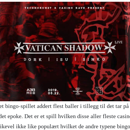
et bingo-spillet addert flest baller i tillegg til det tar p
det epoke. Det er et spill hvilken disse aller fleste casin
likevel ikke like populært hvilket de andre typene bingo