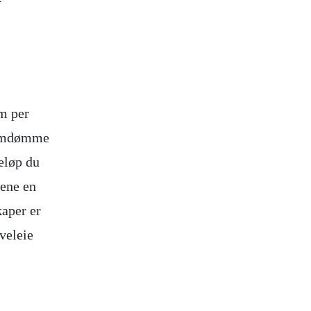
om per
e omdømme
eløp du
rene en
kaper er
lveleie