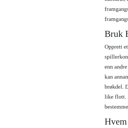
framgangs
framgangs
Bruk 
Opprett e
spillerko
enn andre
kan annam
brøkdel. D
like flott
bestemme s
Hvem 