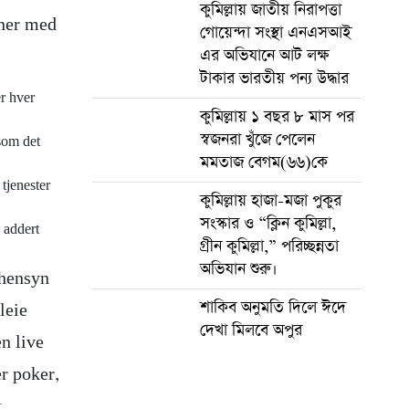
কুমিল্লায় জাতীয় নিরাপত্তা
nner med
গোয়েন্দা সংস্থা এনএসআই
এর অভিযানে আট লক্ষ
টাকার ভারতীয় পন্য উদ্ধার
er hver
কুমিল্লায় ১ বছর ৮ মাস পর
স্বজনরা খুঁজে পেলেন
som det
মমতাজ বেগম(৬৬)কে
 tjenester
কুমিল্লায় হাজা-মজা পুকুর
সংস্কার ও “ক্লিন কুমিল্লা,
 addert
গ্রীন কুমিল্লা,” পরিচ্ছন্নতা
অভিযান শুরু।
 hensyn
শাকিব অনুমতি দিলে ঈদে
leie
দেখা মিলবে অপুর
en live
er poker,
k