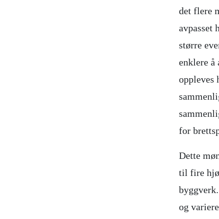
det flere 
avpasset h
større eve
enklere å
oppleves 
sammenlig
sammenlign
for brettsp
Dette møn
til fire h
byggverk. 
og variere