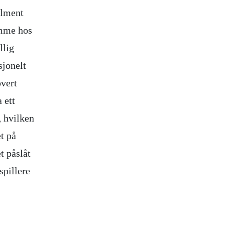
llment
omme hos
llig
sjonelt
overt
 ett
 hvilken
et på
t påslåt
spillere