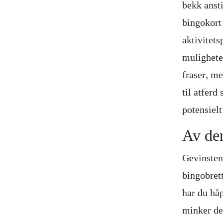
bekk ansti
bingokort 
aktivitets
muligheten
fraser, me
til atferd
potensiel
Av de
Gevinsten
bingobrett
har du håp
minker des