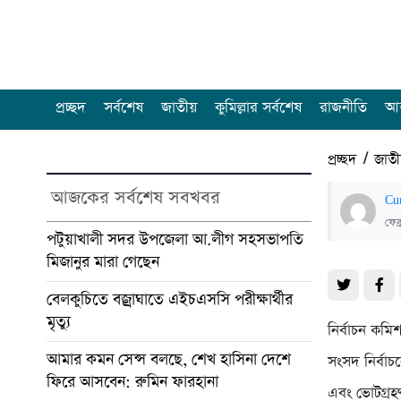
প্রচ্ছদ
সর্বশেষ
জাতীয়
কুমিল্লার সর্বশেষ
রাজনীতি
আন
প্রচ্ছদ
/
জাত
আজকের সর্বশেষ সবখবর
Cu
ফেব
পটুয়াখালী সদর উপজেলা আ.লীগ সহসভাপতি
মিজানুর মারা গেছেন
বেলকুচিতে বজ্রাঘাতে এইচএসসি পরীক্ষার্থীর
মৃত্যু
নির্বাচন কম
আমার কমন সেন্স বলছে, শেখ হাসিনা দেশে
সংসদ নির্বা
ফিরে আসবেন: রুমিন ফারহানা
এবং ভোটগ্রহ