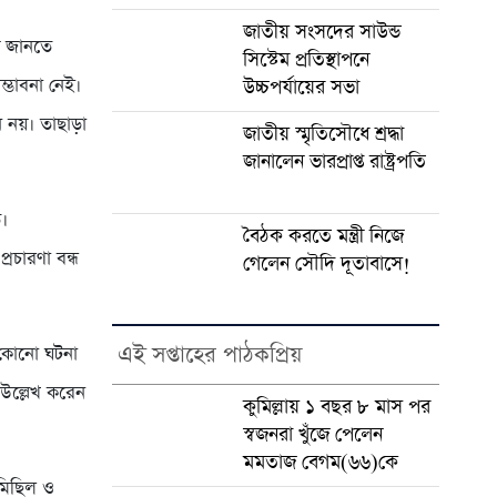
জাতীয় সংসদের সাউন্ড
ে জানতে
সিস্টেম প্রতিস্থাপনে
ভাবনা নেই।
উচ্চপর্যায়ের সভা
নয়। তাছাড়া
জাতীয় স্মৃতিসৌধে শ্রদ্ধা
জানালেন ভারপ্রাপ্ত রাষ্ট্রপতি
ত।
বৈঠক করতে মন্ত্রী নিজে
রচারণা বন্ধ
গেলেন সৌদি দূতাবাসে!
এই সপ্তাহের পাঠকপ্রিয়
ক কোনো ঘটনা
 উল্লেখ করেন
কুমিল্লায় ১ বছর ৮ মাস পর
স্বজনরা খুঁজে পেলেন
মমতাজ বেগম(৬৬)কে
‘মিছিল ও