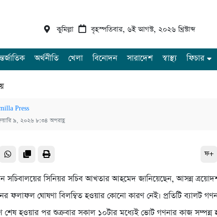
কুমিল্লা
বৃহস্পতিবার, ৬ই আগস্ট, ২০২৬ খ্রিস্টাব্দ
্তর্জাতিক
অর্থনীতি
খেলা
বিনোদন
সারাদেশ
স্বাস্থ্য
ফিচার
ীয়
milla Press
্রুয়ারি ৯, ২০২৬ ৮:৩৪ অপরাহ্ণ
ফ+
িশন সচিবালয়ের সিনিয়র সচিব আখতার আহমেদ জানিয়েছেন, আসন্ন ত্রয়োদ
চনের ফলাফল ঘোষণা বিলম্বিত হওয়ার কোনো কারণ নেই। প্রতিটি ব্যালট গণ
ণ শেষ হওয়ার পর শুক্রবার সকাল ১০টার মধ্যেই ভোট গণনার কাজ সম্পন্ন 