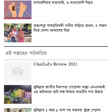
মালয়েশিয়ায় মারামারি, ৩ বাংলাদেশি নিহত
অন্তঃসত্ত্বা বাকপ্রতিবন্ধী নারীর বাড়িতে আগুন, ৪ সন্তান
নিয়ে খোলা আকাশের নিচে
এই সপ্তাহের পাঠকপ্রিয়
ChatZoZo Review 2021
কুমিল্লায় জাতীয় নিরাপত্তা গোয়েন্দা সংস্থা এনএসআই
এর অভিযানে আট লক্ষ টাকার ভারতীয় পন্য উদ্ধার
কুমিল্লায় ১ বছর ৮ মাস পর স্বজনরা খুঁজে পেলেন