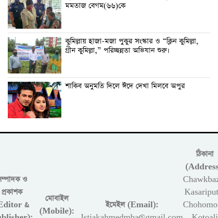
মমতাজ বেগম(৬৬)কে
কুমিল্লায় হাজা-মজা পুকুর সংস্কার ও “ক্লিন কুমিল্লা,
গ্রীন কুমিল্লা,” পরিচ্ছন্নতা অভিযান শুরু।
শাকিব অনুমতি দিলে ঈদে দেখা মিলবে অপুর
ঠিকানা
(Address
সম্পাদক ও
Chawkbaz
প্রকাশক
Kasariput
মোবাইল
Editor &
ইমেইল (Email):
Chohomon
(Mobile):
blisher):
Istiakahmedmba@gmail.com
Kotoali