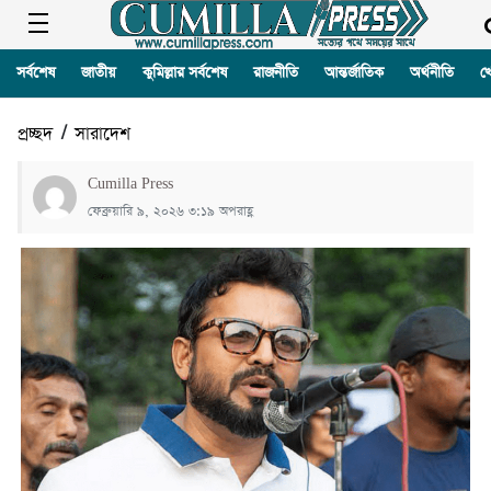
সর্বশেষ
জাতীয়
কুমিল্লার সর্বশেষ
রাজনীতি
আন্তর্জাতিক
অর্থনীতি
খ
প্রচ্ছদ
/
সারাদেশ
Cumilla Press
ফেব্রুয়ারি ৯, ২০২৬ ৩:১৯ অপরাহ্ণ