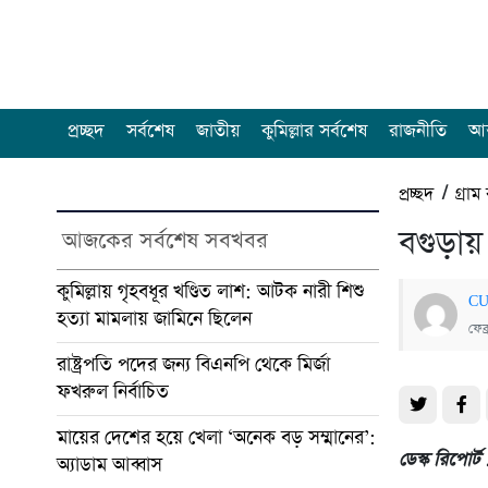
প্রচ্ছদ
সর্বশেষ
জাতীয়
কুমিল্লার সর্বশেষ
রাজনীতি
আন
প্রচ্ছদ
/
গ্রাম
বগুড়ায়
আজকের সর্বশেষ সবখবর
কুমিল্লায় গৃহবধূর খণ্ডিত লাশ: আটক নারী শিশু
CU
হত্যা মামলায় জামিনে ছিলেন
ফেব
রাষ্ট্রপতি পদের জন্য বিএনপি থেকে মির্জা
ফখরুল নির্বাচিত
মায়ের দেশের হয়ে খেলা ‘অনেক বড় সম্মানের’:
ডেস্ক রিপোর
অ্যাডাম আব্বাস