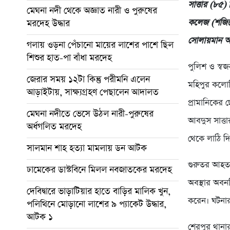
সাত্তার (৮৫
মেঘনা নদী থেকে অজ্ঞাত নারী ও পুরুষের
কলেজ (শজিমে
মরদেহ উদ্ধার
সোলায়মান আ
গলায় ওড়না পেঁচানো মায়ের লাশের পাশে ছিল
শিশুর হাত-পা বাঁধা মরদেহ
পুলিশ ও স্ব
জেরার সময় ১২টা কিন্তু পরীমনি এলেন
মহিপুর কলোন
আড়াইটায়, সাক্ষ্যগ্রহণ পেছালেন আদালত
প্রামানিকের
মেঘনা নদীতে ভেসে উঠল নারী-পুরুষের
আবদুস সাত্ত
অর্ধগলিত মরদেহ
থেকে লাঠি দ
সালমান শাহ হত্যা মামলায় ডন আটক
গুরুতর আহত ব
ঢামেকের ডাস্টবিনে মিলল নবজাতকের মরদেহ
অবস্থার অবন
দেবিদ্বারে ভাড়াটিয়ার হাতে বাড়ির মালিক খুন,
করেন। ঘটনা
পলিথিনে মোড়ানো লাশের ৯ প্যাকেট উদ্ধার,
আটক ১
শেরপুর থানার