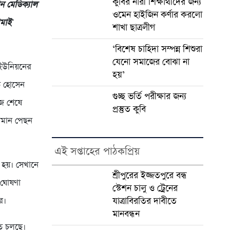
কুবির নারী শিক্ষার্থীদের জন্য
ন মেডিক্যাল
ওমেন হাইজিন কর্ণার করলো
ামাই
শাখা ছাত্রলীগ
‘বিশেষ চাহিদা সম্পন্ন শিশুরা
যেনো সমাজের বোঝা না
 ইউনিয়নের
হয়’
ত হোসেন
গুচ্ছ ভর্তি পরীক্ষার জন্য
াজ শেষে
প্রস্তুত কুবি
ায়মান পেছন
এই সপ্তাহের পাঠকপ্রিয়
া হয়। সেখানে
শ্রীপুরের ইজ্জতপুরে বন্ধ
 ঘোষণা
স্টেশন চালু ও ট্রেনের
ে।
যাত্রাবিরতির দাবীতে
মানবন্ধন
তি চলছে।