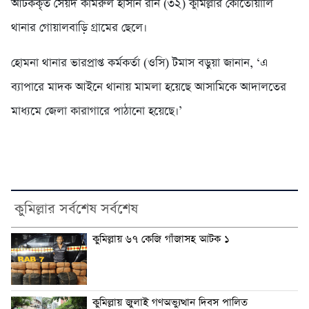
আটককৃত সৈয়দ কামরুল হাসান রনি (৩২) কুমিল্লার কোতোয়ালি
থানার গোয়ালবাড়ি গ্রামের ছেলে।
হোমনা থানার ভারপ্রাপ্ত কর্মকর্তা (ওসি) টমাস বড়ুয়া জানান, ‘এ
ব্যাপারে মাদক আইনে থানায় মামলা হয়েছে আসামিকে আদালতের
মাধ্যমে জেলা কারাগারে পাঠানো হয়েছে।’
কুমিল্লার সর্বশেষ সর্বশেষ
কুমিল্লায় ৬৭ কেজি গাঁজাসহ আটক ১
কুমিল্লায় জুলাই গণঅভ্যুত্থান দিবস পালিত