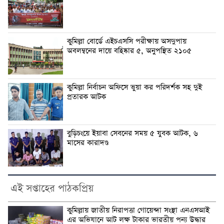
কুমিল্লা বোর্ডে এইচএসসি পরীক্ষায় অসদুপায়
অবলম্বনের দায়ে বহিষ্কার ৫, অনুপস্থিত ২১০৫
কুমিল্লা নির্বাচন অফিসে ভুয়া কর পরিদর্শক সহ দুই
প্রতারক আটক
বুড়িচংয়ে ইয়াবা সেবনের সময় ৫ যুবক আটক, ৬
মাসের কারাদণ্ড
এই সপ্তাহের পাঠকপ্রিয়
কুমিল্লায় জাতীয় নিরাপত্তা গোয়েন্দা সংস্থা এনএসআই
এর অভিযানে আট লক্ষ টাকার ভারতীয় পন্য উদ্ধার