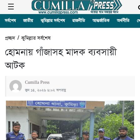
সর্বশেষ
জাতীয়
কুমিল্লার সর্বশেষ
রাজনীতি
আন্তর্জাতিক
অর্থনীতি
খ
প্রচ্ছদ
/
কুমিল্লার সর্বশেষ
হোমনায় গাঁজাসহ মাদক ব্যবসায়ী
আটক
Cumilla Press
জুন ১৪, ২০২৬ ৬:০২ অপরাহ্ণ