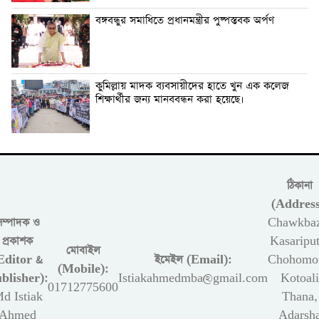
বঙ্গবন্ধুর সমাধিতে প্রধানমন্ত্রীর পুষ্পস্তবক অর্পণ
কুমিল্লায় মাদক ব্যবসায়ীদের হাতে খুন এক কলেজ
শিক্ষার্থীর জন্য মানববন্ধন করা হয়েছে।
ঠিকানা
(Address
সম্পাদক ও
Chawkbaz
প্রকাশক
Kasariput
মোবাইল
Editor &
ইমেইল (Email):
Chohomon
(Mobile):
blisher):
Istiakahmedmba@gmail.com
Kotoali
01712775600
d Istiak
Thana,
Ahmed
Adarsh