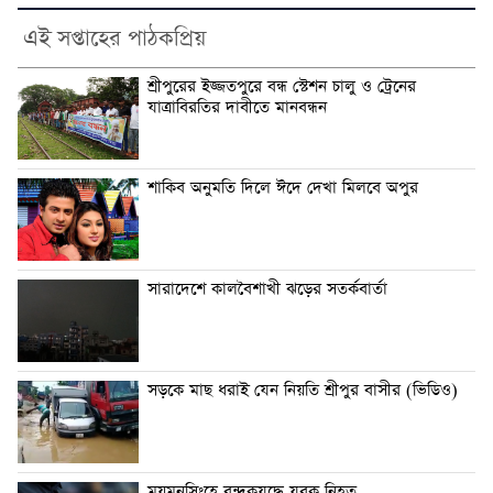
এই সপ্তাহের পাঠকপ্রিয়
শ্রীপুরের ইজ্জতপুরে বন্ধ স্টেশন চালু ও ট্রেনের
যাত্রাবিরতির দাবীতে মানবন্ধন
শাকিব অনুমতি দিলে ঈদে দেখা মিলবে অপুর
সারাদেশে কালবৈশাখী ঝড়ের সতর্কবার্তা
সড়কে মাছ ধরাই যেন নিয়তি শ্রীপুর বাসীর (ভিডিও)
ময়মনসিংহে বন্দুকযুদ্ধে যুবক নিহত