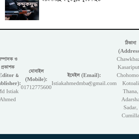
ঠিকানা
(Address
সম্পাদক ও
Chawkbaz
প্রকাশক
Kasariput
মোবাইল
Editor &
ইমেইল (Email):
Chohomon
(Mobile):
blisher):
Istiakahmedmba@gmail.com
Kotoali
01712775600
d Istiak
Thana,
Ahmed
Adarsh
Sadar,
Cumill