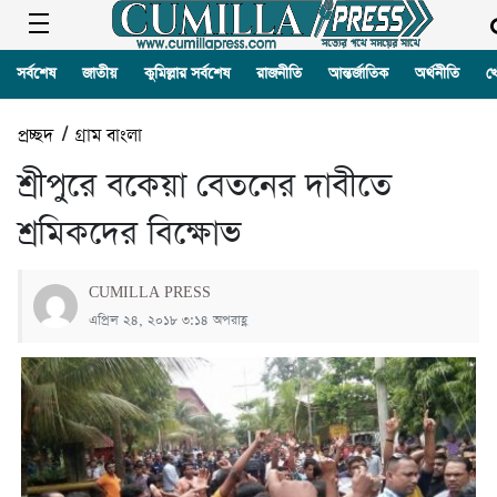
সর্বশেষ
জাতীয়
কুমিল্লার সর্বশেষ
রাজনীতি
আন্তর্জাতিক
অর্থনীতি
খ
প্রচ্ছদ
/
গ্রাম বাংলা
শ্রীপুরে বকেয়া বেতনের দাবীতে
শ্রমিকদের বিক্ষোভ
CUMILLA PRESS
এপ্রিল ২৪, ২০১৮ ৩:১৪ অপরাহ্ণ