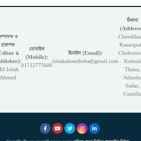
ঠিকানা
(Address
সম্পাদক ও
Chawkbaz
প্রকাশক
Kasariput
মোবাইল
Editor &
ইমেইল (Email):
Chohomon
(Mobile):
blisher):
Istiakahmedmba@gmail.com
Kotoali
01712775600
d Istiak
Thana,
Ahmed
Adarsh
Sadar,
Cumill