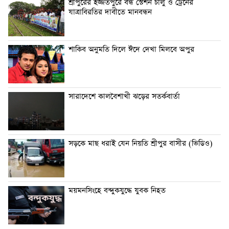
শ্রীপুরের ইজ্জতপুরে বন্ধ স্টেশন চালু ও ট্রেনের
যাত্রাবিরতির দাবীতে মানবন্ধন
শাকিব অনুমতি দিলে ঈদে দেখা মিলবে অপুর
সারাদেশে কালবৈশাখী ঝড়ের সতর্কবার্তা
সড়কে মাছ ধরাই যেন নিয়তি শ্রীপুর বাসীর (ভিডিও)
ময়মনসিংহে বন্দুকযুদ্ধে যুবক নিহত