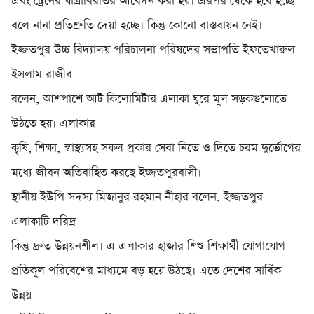
এবং ট্রেনের যাত্রাবিরতির আবেদন করা হয়। এরপর থেকে হবে হচ্ছে
বলে নানা প্রতিশ্রুতি দেয়া হচ্ছে। কিন্তু কোনো বাস্তবায়ন নেই।
ইজ্জতপুর উচ্চ বিদ্যালয় পরিচালনা পরিষদের সভাপতি ইফতেখারুল
ইসলাম রাজীব
বলেন, আশপাশে আট কিলোমিটার এলাকা ঘুরে মূল সড়কগুলোতে
উঠতে হয়। এলাকার
কৃষি, শিক্ষা, স্বাস্থ্যসহ সকল প্রকার সেবা নিতে ও দিতে চরম দুর্ভোগের
মধ্যে জীবন অতিবাহিত করছে ইজ্জতপুরবাসী।
স্থানীয় ইউপি সদস্য মিজানুর রহমান নীহার বলেন, ইজ্জতপুর
এলাকাটি দরিদ্র
কিন্তু দ্রুত উন্নয়নশীল। এ এলাকার হাজার শিশু শিক্ষার্থী যোগাযোগ
প্রতিকূল পরিবেশের মাধ্যমে বড় হয়ে উঠছে। এতে দেশের সার্বিক
উন্নয়