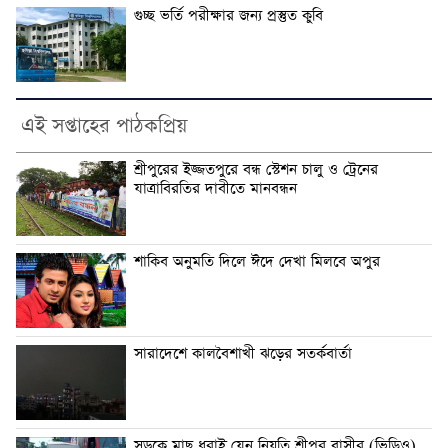
গুচ্ছ ভর্তি পরীক্ষার জন্য প্রস্তুত কুবি
এই সপ্তাহের পাঠকপ্রিয়
শ্রীপুরের ইজ্জতপুরে বন্ধ স্টেশন চালু ও ট্রেনের
যাত্রাবিরতির দাবীতে মানবন্ধন
শাকিব অনুমতি দিলে ঈদে দেখা মিলবে অপুর
সারাদেশে কালবৈশাখী ঝড়ের সতর্কবার্তা
সড়কে মাছ ধরাই যেন নিয়তি শ্রীপুর বাসীর (ভিডিও)