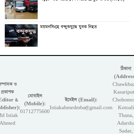
ময়মনসিংহে বন্দুকযুদ্ধে যুবক নিহত
ঠিকানা
(Address
সম্পাদক ও
Chawkbaz
প্রকাশক
Kasariput
মোবাইল
Editor &
ইমেইল (Email):
Chohomon
(Mobile):
blisher):
Istiakahmedmba@gmail.com
Kotoali
01712775600
d Istiak
Thana,
Ahmed
Adarsh
Sadar,