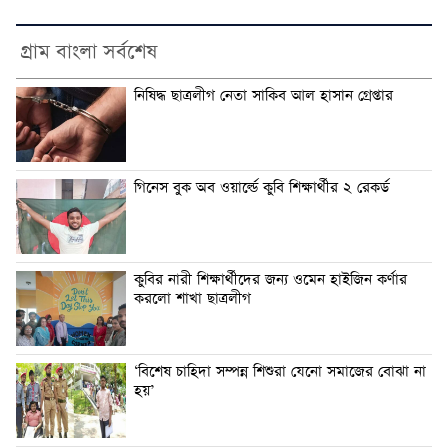
গ্রাম বাংলা সর্বশেষ
নিষিদ্ধ ছাত্রলীগ নেতা সাকিব আল হাসান গ্রেপ্তার
গিনেস বুক অব ওয়ার্ল্ডে কুবি শিক্ষার্থীর ২ রেকর্ড
কুবির নারী শিক্ষার্থীদের জন্য ওমেন হাইজিন কর্ণার
করলো শাখা ছাত্রলীগ
‘বিশেষ চাহিদা সম্পন্ন শিশুরা যেনো সমাজের বোঝা না
হয়’