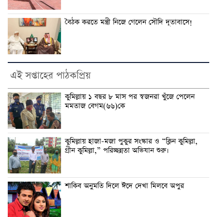
বৈঠক করতে মন্ত্রী নিজে গেলেন সৌদি দূতাবাসে!
এই সপ্তাহের পাঠকপ্রিয়
কুমিল্লায় ১ বছর ৮ মাস পর স্বজনরা খুঁজে পেলেন
মমতাজ বেগম(৬৬)কে
কুমিল্লায় হাজা-মজা পুকুর সংস্কার ও “ক্লিন কুমিল্লা,
গ্রীন কুমিল্লা,” পরিচ্ছন্নতা অভিযান শুরু।
শাকিব অনুমতি দিলে ঈদে দেখা মিলবে অপুর