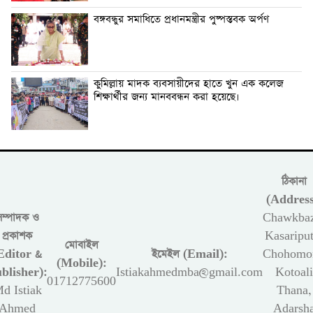
বঙ্গবন্ধুর সমাধিতে প্রধানমন্ত্রীর পুষ্পস্তবক অর্পণ
কুমিল্লায় মাদক ব্যবসায়ীদের হাতে খুন এক কলেজ
শিক্ষার্থীর জন্য মানববন্ধন করা হয়েছে।
ঠিকানা
(Address
সম্পাদক ও
Chawkbaz
প্রকাশক
Kasariput
মোবাইল
Editor &
ইমেইল (Email):
Chohomon
(Mobile):
blisher):
Istiakahmedmba@gmail.com
Kotoali
01712775600
d Istiak
Thana,
Ahmed
Adarsh