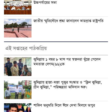
উচ্চপর্যায়ের সভা
জাতীয় স্মৃতিসৌধে শ্রদ্ধা জানালেন ভারপ্রাপ্ত রাষ্ট্রপতি
এই সপ্তাহের পাঠকপ্রিয়
কুমিল্লায় ১ বছর ৮ মাস পর স্বজনরা খুঁজে পেলেন
মমতাজ বেগম(৬৬)কে
কুমিল্লায় হাজা-মজা পুকুর সংস্কার ও “ক্লিন কুমিল্লা,
গ্রীন কুমিল্লা,” পরিচ্ছন্নতা অভিযান শুরু।
শাকিব অনুমতি দিলে ঈদে দেখা মিলবে অপুর