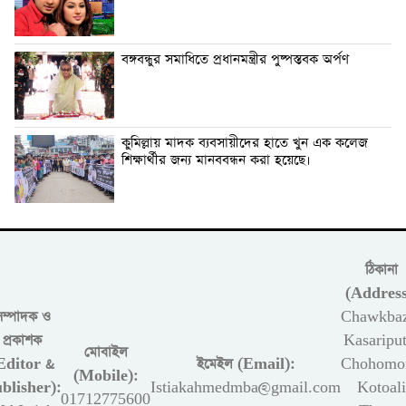
বঙ্গবন্ধুর সমাধিতে প্রধানমন্ত্রীর পুষ্পস্তবক অর্পণ
কুমিল্লায় মাদক ব্যবসায়ীদের হাতে খুন এক কলেজ
শিক্ষার্থীর জন্য মানববন্ধন করা হয়েছে।
ঠিকানা
(Address
সম্পাদক ও
Chawkbaz
প্রকাশক
Kasariput
মোবাইল
Editor &
ইমেইল (Email):
Chohomon
(Mobile):
blisher):
Istiakahmedmba@gmail.com
Kotoali
01712775600