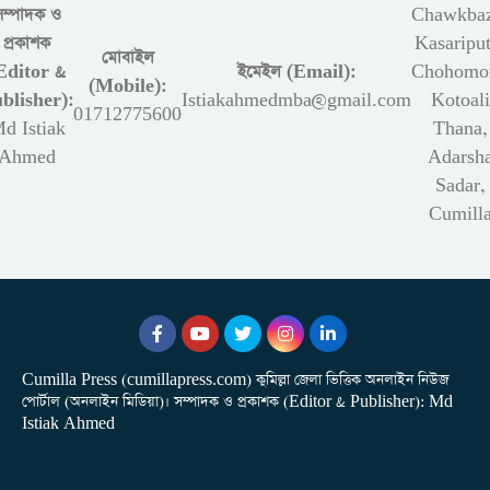
সম্পাদক ও
Chawkbaz
প্রকাশক
Kasariput
মোবাইল
Editor &
ইমেইল (Email):
Chohomon
(Mobile):
blisher):
Istiakahmedmba@gmail.com
Kotoali
01712775600
d Istiak
Thana,
Ahmed
Adarsh
Sadar,
Cumill
Cumilla Press (cumillapress.com) কুমিল্লা জেলা ভিত্তিক অনলাইন নিউজ
পোর্টাল (অনলাইন মিডিয়া)। সম্পাদক ও প্রকাশক (Editor & Publisher): Md
Istiak Ahmed