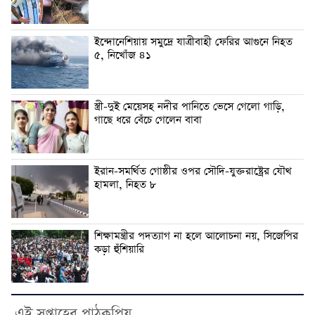
ইন্দোনেশিয়ায় সমুদ্রে যাত্রীবাহী ফেরির আগুনে নিহত
৫, নিখোঁজ ৪১
স্ত্রী-দুই মেয়েসহ নদীর পানিতে ভেসে গেলো গাড়ি,
গাছে ধরে বেঁচে গেলেন বাবা
ইরান-সমর্থিত গোষ্ঠীর ওপর সৌদি-যুক্তরাষ্ট্রের যৌথ
হামলা, নিহত ৮
শিক্ষামন্ত্রীর পদত্যাগ না হলে আলোচনা নয়, সিজেপির
কড়া হুঁশিয়ারি
এই সপ্তাহের পাঠকপ্রিয়