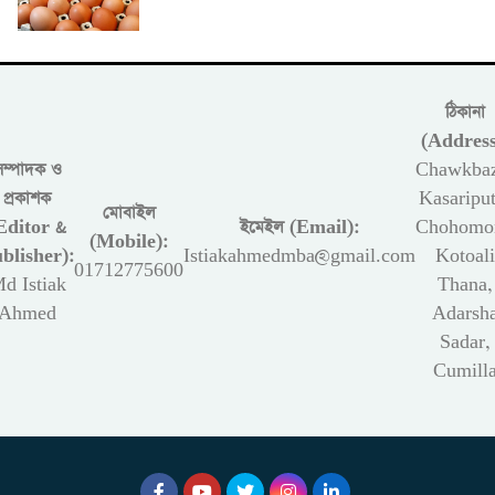
ঠিকানা
(Address
সম্পাদক ও
Chawkbaz
প্রকাশক
Kasariput
মোবাইল
Editor &
ইমেইল (Email):
Chohomon
(Mobile):
blisher):
Istiakahmedmba@gmail.com
Kotoali
01712775600
d Istiak
Thana,
Ahmed
Adarsh
Sadar,
Cumill