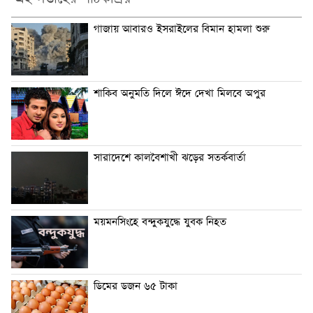
গাজায় আবারও ইসরাইলের বিমান হামলা শুরু
শাকিব অনুমতি দিলে ঈদে দেখা মিলবে অপুর
সারাদেশে কালবৈশাখী ঝড়ের সতর্কবার্তা
ময়মনসিংহে বন্দুকযুদ্ধে যুবক নিহত
ডিমের ডজন ৬৫ টাকা