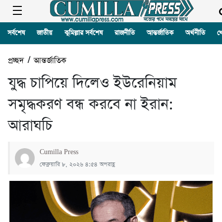
সর্বশেষ
জাতীয়
কুমিল্লার সর্বশেষ
রাজনীতি
আন্তর্জাতিক
অর্থনীতি
খ
প্রচ্ছদ
/
আন্তর্জাতিক
যুদ্ধ চাপিয়ে দিলেও ইউরেনিয়াম
সমৃদ্ধকরণ বন্ধ করবে না ইরান:
আরাঘচি
Cumilla Press
ফেব্রুয়ারি ৮, ২০২৬ ৪:৫৪ অপরাহ্ণ