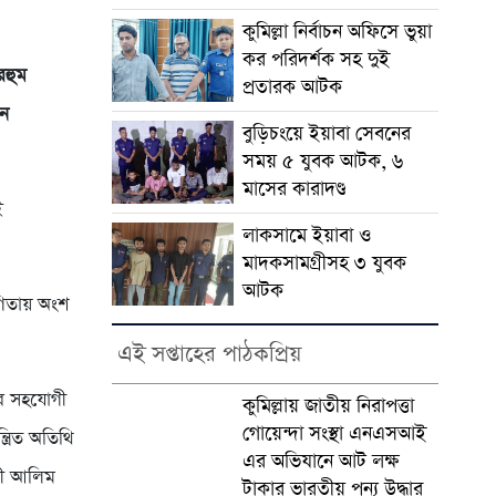
কুমিল্লা নির্বাচন অফিসে ভুয়া
কর পরিদর্শক সহ দুই
রহুম
প্রতারক আটক
আন
বুড়িচংয়ে ইয়াবা সেবনের
সময় ৫ যুবক আটক, ৬
মাসের কারাদণ্ড
ই
লাকসামে ইয়াবা ও
মাদকসামগ্রীসহ ৩ যুবক
আটক
োগিতায় অংশ
এই সপ্তাহের পাঠকপ্রিয়
ের সহযোগী
কুমিল্লায় জাতীয় নিরাপত্তা
গোয়েন্দা সংস্থা এনএসআই
্রিত অতিথি
এর অভিযানে আট লক্ষ
ুড়ী আলিম
টাকার ভারতীয় পন্য উদ্ধার