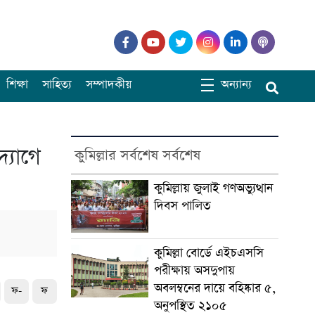
শিক্ষা
সাহিত্য
সম্পাদকীয়
অন্যান্য
্যোগে
কুমিল্লার সর্বশেষ সর্বশেষ
কুমিল্লায় জুলাই গণঅভ্যুত্থান
দিবস পালিত
কুমিল্লা বোর্ডে এইচএসসি
পরীক্ষায় অসদুপায়
অবলম্বনের দায়ে বহিষ্কার ৫,
ফ-
ফ
অনুপস্থিত ২১০৫