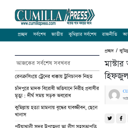
প্রচ্ছদ
সর্বশেষ
জাতীয়
কুমিল্লার সর্বশেষ
রাজনীতি
আন
প্রচ্ছদ
/
কুমিল
মাস্টা
আজকের সর্বশেষ সবখবর
হিফজু
রেলক্রসিংয়ে ট্রেনের ধাক্কায় ট্রলিচালক নিহত
চাঁদপুরে মাদক বিরোধী অভিযানে নিরীহ প্রবাসীর
CU
মৃত্যু : দীর্ঘ সময় সড়ক অবরোধ
অক্
কুমিল্লায় হত্যা মামলায় বৃদ্ধের যাবজ্জীবন, ছেলে
খালাস
পটুয়াখালী সদর উপজেলা আ.লীগ সহসভাপতি