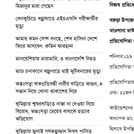
নিজস্ব প্রতি
মিজানুর মারা গেছেন
বেলকুচিতে বজ্রাঘাতে এইচএসসি পরীক্ষার্থীর
বরুড়া উপজেল
মৃত্যু
মাওলানা মাস
আমার কমন সেন্স বলছে, শেখ হাসিনা দেশে
প্রতিযোগিতা
ফিরে আসবেন: রুমিন ফারহানা
শনিবার (২৯ অ
মালয়েশিয়ায় মারামারি, ৩ বাংলাদেশি নিহত
প্রতিযোগিতা 
ম্যাচ চলাকালে বজ্রপাতে থাই ফুটবলারের মৃত্যু
প্রতিযোগিতায়
অন্তঃসত্ত্বা বাকপ্রতিবন্ধী নারীর বাড়িতে আগুন, ৪
সন্তান নিয়ে খোলা আকাশের নিচে
নেয়। ২১জন শিক
কুমিল্লায় শ্বশুরবাড়িতে নাস্তা না দেওয়া নিয়ে
ফাউন্ডেশনের
বিরোধ, অন্তঃসত্ত্বা মেয়ের বাবাকে হত্যার
অধ্যাপক ডাঃ
অভিযোগ
হিসাবে উপস্
কুমিল্লায় জুলাই গণঅভ্যুত্থান দিবস পালিত