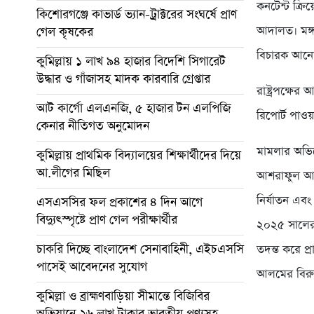
কনটেন্ট ক্র
কিশোরগঞ্জে কাভার্ড ভ্যান-ট্রাক্টরের সংঘর্ষে প্রাণ
আদালত। মঙ্গল
গেল কৃষকের
বিচারক আনো
কুমিল্লায় ১ লাখ ৯৪ হাজার বিদেশি সিগারেট
উদ্ধার ও গাঁজাসহ মাদক কারবারি গ্রেপ্তার
রাষ্ট্রপক্ষ
আট কার্গো এলএনজি, ৫ হাজার টন এলপিজি
রিপোর্ট পাওয
কেনার নীতিগত অনুমোদন
মামলার অভিযো
কুমিল্লায় প্রাথমিক বিদ্যালয়ের শিক্ষার্থীদের দিয়ে
আ.লীগের মিছিল
আশরাফুল আলম
নির্যাতন এব
এসএসসির ফল প্রকাশের ৪ দিন আগে
বিদ্যুৎস্পৃষ্টে প্রাণ গেল পরীক্ষার্থীর
২০২৫ সালের 
চাকরি দিচ্ছে বাংলাদেশ সেনাবাহিনী, এইচএসসি
তদন্ত করে প
পাসেই আবেদনের সুযোগ
আলমের বিরুদ্
কুমিল্লা ও ব্রাহ্মণবাড়িয়া সীমান্তে বিজিবির
অভিযানে ২৬ লাখ টাকার ভারতীয় পণ্যসহ