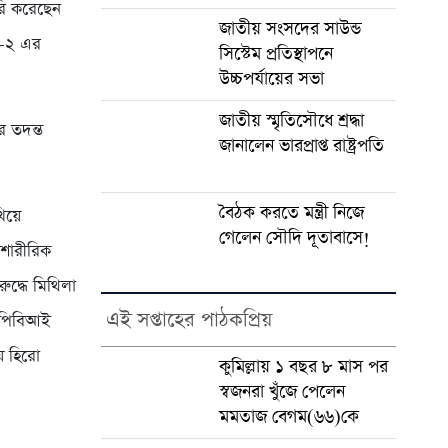
রি করেছেন
জাতীয় সংসদের সাউন্ড
াল-২ এর
সিস্টেম প্রতিস্থাপনে
উচ্চপর্যায়ের সভা
জাতীয় স্মৃতিসৌধে শ্রদ্ধা
র তদন্ত
জানালেন ভারপ্রাপ্ত রাষ্ট্রপতি
বৈঠক করতে মন্ত্রী নিজে
িয়ে
গেলেন সৌদি দূতাবাসে!
 শারীরিক
ুদ্ধে মিথিলা
এই সপ্তাহের পাঠকপ্রিয়
 পিবিআই
ে হিরো
কুমিল্লায় ১ বছর ৮ মাস পর
স্বজনরা খুঁজে পেলেন
মমতাজ বেগম(৬৬)কে