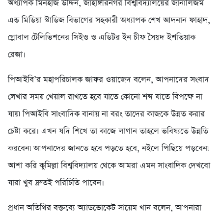
অধ্যাপক মিনহাজ উদ্দিন, জাহাঙ্গীরনগর বিশ্ববিদ্যালয়ের জার্নালিজম
এন্ড মিডিয়া স্টাডিজ বিভাগের সহকারী অধ্যাপক শেখ আদনান ফাহাদ,
গ্লোবাল টেলিভিশনের সিইও ও এডিটর ইন চীফ সৈয়দ ইশতিয়াক
রেজা।
পিআইবি’র মহাপরিচালক জাফর ওয়াজেদ বলেন, আপনাদের সংবাদ
লেখার সময় খেয়াল রাখতে হবে যাতে কোনো শব্দ যাতে বিপক্ষে না
যায়৷ পিআইবি সাংবাদিক বানায় না বরং তাদের কাজকে উন্নত করার
চেষ্টা করে। এখন যদি শিখে তা কাজে লাগান তাহলে ভবিষ্যতে উন্নতি
করবেন৷ আপনাদের জানতে হবে পড়তে হবে, নইলে পিছিয়ে পড়বেন৷
আশা করি কুমিল্লা বিশ্ববিদ্যালয় থেকে আমরা এমন সাংবাদিক দেখবো
যারা খুব দ্রুতই পরিচিতি পাবেন।
প্রধান অতিথির বক্তব্যে অ্যাডভোকেট সায়েম খান বলেন, আপনারা