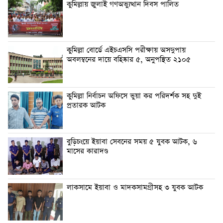
কুমিল্লায় জুলাই গণঅভ্যুত্থান দিবস পালিত
কুমিল্লা বোর্ডে এইচএসসি পরীক্ষায় অসদুপায়
অবলম্বনের দায়ে বহিষ্কার ৫, অনুপস্থিত ২১০৫
কুমিল্লা নির্বাচন অফিসে ভুয়া কর পরিদর্শক সহ দুই
প্রতারক আটক
বুড়িচংয়ে ইয়াবা সেবনের সময় ৫ যুবক আটক, ৬
মাসের কারাদণ্ড
লাকসামে ইয়াবা ও মাদকসামগ্রীসহ ৩ যুবক আটক