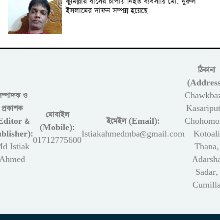
কুমিল্লার বাসের চাপাঁয় নিহত ব্যবসায়ি মো. নুরুল
ইসলামের দাফন সম্পন্ন হয়েছে।
ঠিকানা
(Address
সম্পাদক ও
Chawkbaz
প্রকাশক
Kasariput
মোবাইল
Editor &
ইমেইল (Email):
Chohomon
(Mobile):
blisher):
Istiakahmedmba@gmail.com
Kotoali
01712775600
d Istiak
Thana,
Ahmed
Adarsh
Sadar,
Cumill