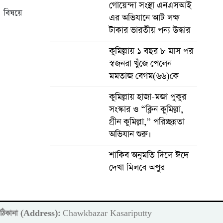
গোয়েন্দা সংস্থা এনএসআই
 বিষয়ে
এর অভিযানে আট লক্ষ
টাকার ভারতীয় পন্য উদ্ধার
কুমিল্লায় ১ বছর ৮ মাস পর
স্বজনরা খুঁজে পেলেন
মমতাজ বেগম(৬৬)কে
কুমিল্লায় হাজা-মজা পুকুর
সংস্কার ও “ক্লিন কুমিল্লা,
গ্রীন কুমিল্লা,” পরিচ্ছন্নতা
অভিযান শুরু।
শাকিব অনুমতি দিলে ঈদে
দেখা মিলবে অপুর
ঠিকানা (Address):
Chawkbazar Kasariputty