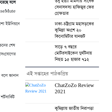
তনু হত্যা মামলায় সাবেক
 করেছে বলে
সেনাসদস্য হাফিজুর ফের
useMute
গ্রেফতার
পাশা ইউনিয়নে
ঢাকা-চট্টগ্রাম মহাসড়কের
কুমিল্লা অংশে ২০
কিলোমিটার যানজট
বাচনের শেষ
সাড়ে ৭ বছরে
মোটরসাইকেল দুর্ঘটনায়
্নিসংযোগের
নিহত ১৫ হাজার ৭১২
এই সপ্তাহের পাঠকপ্রিয়
বে বলে জানান
ChatZoZo Review
2021
র্টসার্কিট
কুমিল্লায় জাতীয় নিরাপত্তা