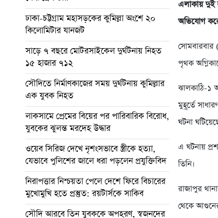
এলাকায় দুই
ঢাকা-চট্টগ্রাম মহাসড়কের কুমিল্লা অংশে ২০
অভিযোগ করে
কিলোমিটার যানজট
সোমবারবার (৯
সাড়ে ৭ বছরে মোটরসাইকেল দুর্ঘটনায় নিহত
১৫ হাজার ৭১২
পৃথক অগ্নিকা
সৌদিতে নির্মাণকাজের সময় দুর্ঘটনায় কুমিল্লার
ঝালকাঠি-১ আস
এক যুবক নিহত
মুহূর্তে সাধ
লাকসামে প্রেমের বিয়ের পর পারিবারিক বিরোধ,
ঘটনা ঘটিয়েছ
যুবকের ঝুলন্ত মরদেহ উদ্ধার
এ ঘটনায় প্র
ওয়েব সিরিজ দেখে নৃশংসভাবে স্ত্রীকে হত্যা,
যেভাবে পুলিশের জালে ধরা পড়লেন প্রযুক্তিবিদ
তিনি।
নিরাপত্তার নিশ্চয়তা পেলে দেশে ফিরে বিচারের
রাজাপুর থানার
মুখোমুখি হতে প্রস্তুত: রয়টার্সকে সাকিব
থেকে আগুনের 
সৌদি আরবে তিন যুবককে অপহরণ, স্বজনদের