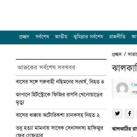
প্রচ্ছদ
সর্বশেষ
জাতীয়
কুমিল্লার সর্বশেষ
রাজনীতি
আন
প্রচ্ছদ
/
সারা
ঝালকাঠিত
আজকের সর্বশেষ সবখবর
বাসের সঙ্গে গরুবাহী নছিমনের সংঘর্ষ, নিহত ৪
Cu
ফেব
জাপানে হিটস্ট্রোকে ফিজির রাগবি খেলোয়াড়ের
মৃত্যু
বাসের ধাক্কায় অটোরিকশা চালকসহ নিহত ২
তনু হত্যা মামলায় সাবেক সেনাসদস্য হাফিজুর
ঝালকাঠির রাজ
ফের গ্রেফতার