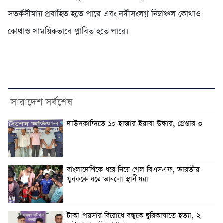
সতর্কসীমায় প্রবাহিত হতে পারে এবং নদীসংলগ্ন নিম্নাঞ্চল কোথাও
কোথাও সাময়িকভাবে প্লাবিত হতে পারে।
সারাদেশ সর্বশেষ
দাউদকান্দিতে ১০ হাজার ইয়াবা উদ্ধার, গ্রেপ্তার ৩
বাংলাদেশিকে ধরে নিয়ে গেল বিএসএফ, ভারতীয়
যুবককে ধরে আনলো স্থানীয়রা
টাকা-পয়সার বিরোধে বন্ধুকে ছুরিকাঘাতে হত্যা, ২