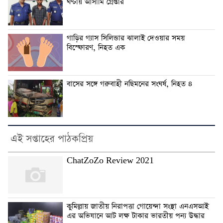
ঘণ্টায় আসামি গ্রেপ্তার
গাড়ির গ্যাস সিলিন্ডার ঝালাই দেওয়ার সময়
বিস্ফোরণ, নিহত এক
বাসের সঙ্গে গরুবাহী নছিমনের সংঘর্ষ, নিহত ৪
এই সপ্তাহের পাঠকপ্রিয়
ChatZoZo Review 2021
কুমিল্লায় জাতীয় নিরাপত্তা গোয়েন্দা সংস্থা এনএসআই
এর অভিযানে আট লক্ষ টাকার ভারতীয় পন্য উদ্ধার