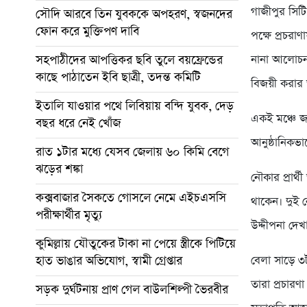
গাজীপুর সিটি
সৌদি আরবে তিন যুবককে অপহরণ, স্বজনদের
ফোন করে মুক্তিপণ দাবি
পক্ষে প্রচর
সহপাঠীদের আপত্তিকর ছবি তুলে বয়ফ্রেন্ডের
নানা আলোচনা
কাছে পাঠাতেন ইবি ছাত্রী, তদন্ত কমিটি
বিজয়ী করার
ইতালি যাওয়ার পথে লিবিয়ায় বন্দি যুবক, দেড়
একই মঞ্চে জ
বছর ধরে নেই খোঁজ
আনুষ্ঠানিকভা
রাত ১টার মধ্যে যেসব জেলায় ৬০ কিমি বেগে
ঝড়ের শঙ্কা
নৌকার প্রার্
কক্সবাজার সৈকতে গোসলে নেমে এইচএসসি
থাকেন। দুই 
পরীক্ষার্থীর মৃত্যু
উদ্দীপনা দেখ
কুমিল্লায় যৌতুকের টাকা না পেয়ে স্ত্রীকে পিটিয়ে
হাত ভাঙার অভিযোগ, স্বামী গ্রেপ্তার
বেলা সাড়ে ৩
তারা প্রচার
সড়ক দুর্ঘটনায় প্রাণ গেল বাউলশিল্পী ভৈরবীর