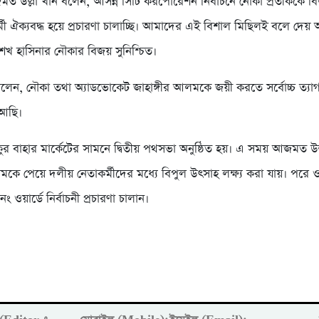
 উল্লা খান বলেন, আসন্ন সিটি করপোরেশন নির্বাচনে নৌকা প্রতীককে 
মী ঐক্যবদ্ধ হয়ে প্রচারণা চালাচ্ছি। আমাদের এই বিশাল মিছিলই বলে দেয়
শেখ হাসিনার নৌকার বিজয় সুনিশ্চিত।
েন, নৌকা তথা অ্যাডভোকেট জাহাঙ্গীর আলমকে জয়ী করতে সর্বোচ্চ ত্যাগ 
আছি।
কুর বাহার মার্কেটের সামনে দ্বিতীয় পথসভা অনুষ্ঠিত হয়। এ সময় আজমত উল
লমকে পেয়ে দলীয় নেতাকর্মীদের মধ্যে বিপুল উৎসাহ লক্ষ্য করা যায়। পরে 
 ওয়ার্ডে নির্বাচনী প্রচারণা চালান।
।