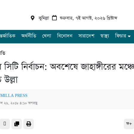
কুমিল্লা
শুক্রবার, ৭ই আগস্ট, ২০২৬ খ্রিস্টাব্দ
্তর্জাতিক
অর্থনীতি
খেলা
বিনোদন
সারাদেশ
স্বাস্থ্য
ফিচার
ীতি
 সিটি নির্বাচন: অবশেষে জাহাঙ্গীরের মঞ্চ
উল্লা
MILLA PRESS
রিল ২৬, ২০১৮ ৪:১০ অপরাহ্ণ
ফ+