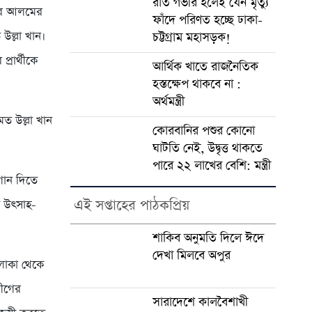
রাত গভীর হলেই যেন মৃত্যু
্গীর আলমের
ফাঁদে পরিণত হচ্ছে ঢাকা-
ল্লা খান।
চট্টগ্রাম মহাসড়ক!
রার্থীকে
আর্থিক খাতে রাজনৈতিক
হস্তক্ষেপ থাকবে না :
অর্থমন্ত্রী
ত উল্লা খান
কোরবানির পশুর কোনো
ঘাটতি নেই, উদ্বৃত্ত থাকতে
পারে ২২ লাখের বেশি: মন্ত্রী
োগান দিতে
এই সপ্তাহের পাঠকপ্রিয়
ে উৎসাহ-
শাকিব অনুমতি দিলে ঈদে
দেখা মিলবে অপুর
লাকা থেকে
লীগের
সারাদেশে কালবৈশাখী