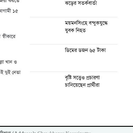
বিজয়ী করতে
ঝড়ের সতর্কবার্তা
 আগামী ১৫
ময়মনসিংহে বন্দুকযুদ্ধে
যুবক নিহত
স্বীকারে
ডিমের ডজন ৬৫ টাকা
্লা খান ও
ওই দুই নেতা
বৃষ্টি সত্ত্বেও প্রচারণা
চালিয়েছেন প্রার্থীরা