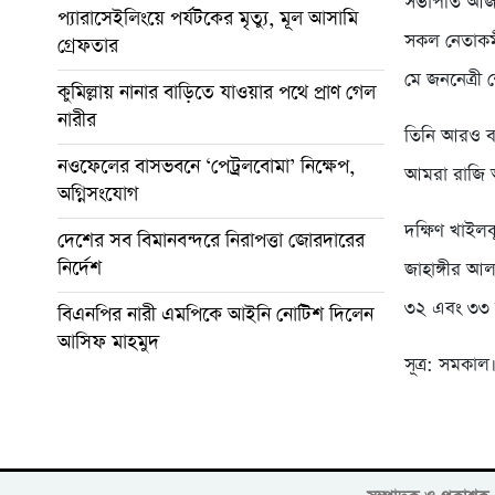
সভাপতি আজমত
প্যারাসেইলিংয়ে পর্যটকের মৃত্যু, মূল আসামি
সকল নেতাকর্
গ্রেফতার
মে জননেত্রী 
কুমিল্লায় নানার বাড়িতে যাওয়ার পথে প্রাণ গেল
নারীর
তিনি আরও বল
নওফেলের বাসভবনে ‘পেট্রলবোমা’ নিক্ষেপ,
আমরা রাজি 
অগ্নিসংযোগ
দক্ষিণ খাইল
দেশের সব বিমানবন্দরে নিরাপত্তা জোরদারের
নির্দেশ
জাহাঙ্গীর আ
৩২ এবং ৩৩ নং
বিএনপির নারী এমপিকে আইনি নোটিশ দিলেন
আসিফ মাহমুদ
সূত্র: সমকাল