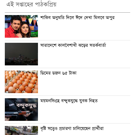
এই সপ্তাহের পাঠকপ্রিয়
শাকিব অনুমতি দিলে ঈদে দেখা মিলবে অপুর
সারাদেশে কালবৈশাখী ঝড়ের সতর্কবার্তা
ডিমের ডজন ৬৫ টাকা
ময়মনসিংহে বন্দুকযুদ্ধে যুবক নিহত
বৃষ্টি সত্ত্বেও প্রচারণা চালিয়েছেন প্রার্থীরা