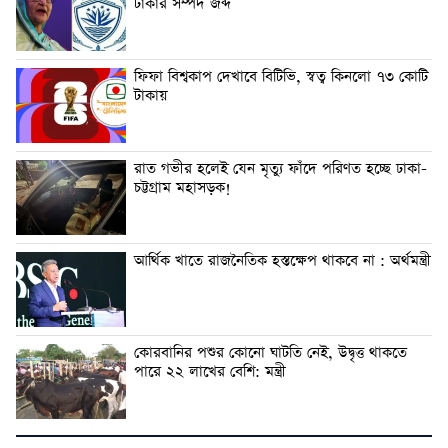
টাকার সম্পদ জব্দ
ফিফা বিশ্বকাপ দেখাবে বিটিভি, স্বত্ব কিনলো ৭৩ কোটি
টাকায়
রাত গভীর হলেই যেন মৃত্যু ফাঁদে পরিণত হচ্ছে ঢাকা-
চট্টগ্রাম মহাসড়ক!
আর্থিক খাতে রাজনৈতিক হস্তক্ষেপ থাকবে না : অর্থমন্ত্রী
কোরবানির পশুর কোনো ঘাটতি নেই, উদ্বৃত্ত থাকতে
পারে ২২ লাখের বেশি: মন্ত্রী