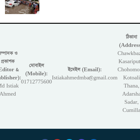
ঠিকানা
(Address
সম্পাদক ও
Chawkbaz
প্রকাশক
Kasariput
মোবাইল
Editor &
ইমেইল (Email):
Chohomon
(Mobile):
blisher):
Istiakahmedmba@gmail.com
Kotoali
01712775600
d Istiak
Thana,
Ahmed
Adarsh
Sadar,
Cumill