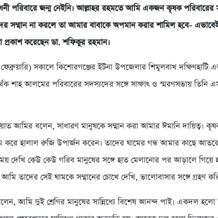
ী পরিবারে জন্ম নেইনি। আল্লাহর রহমতে আমি একজন কৃষক পরিবারের সন
দের সম্মান না করলে তা আমার বাবাকে অপমান করার শামিল হবে- এভাবে
া প্রকাশ করেছেন ডা. শফিকুর রহমান।
ফেব্রুয়ারি) সকালে কিশোরগঞ্জের ইটনা উপজেলার শিমুলবাখ দক্ষিণহাটি এ
র্থক শাহ আলমের পরিবারের সদস্যদের সঙ্গে সাক্ষাৎ ও স্মরণসভায় তিনি 
য়াত আমির বলেন, সাধারণ মানুষকে সম্মান করা আমার ঈমানি দায়িত্ব। কৃষ
ম করে হালাল রুজি উপার্জন করেন। তাদের ঘামের গন্ধ আমার কাছে আত
ময় দেখি কেউ কেউ গরিব মানুষের সঙ্গে হাত মেলানোর পর আড়ালে গিয়ে হ
ু আমি তাদের সেই ঘামকে সম্মানের চোখে দেখি, ভালোবাসার সঙ্গে গ্রহণ কর
েন, আমি দুই শ্রেণির মানুষের সান্নিধ্যে বিশেষ আনন্দ পাই। একদল হলো ন