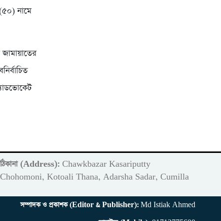
 (৫০) নামে
া জামায়াতের
নির্বাচিত
অ্যাডভোকেট
ঠিকানা (Address):
Chawkbazar Kasariputty
m
Chohomoni, Kotoali Thana, Adarsha Sadar, Cumilla
সম্পাদক ও প্রকাশক (Editor & Publisher):
Md Istiak Ahmed