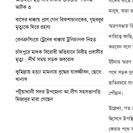
যাদের কাছে 
আটক ৩
মানুষ, যারা 
বাসের ধাক্কায় প্রাণ গেল রিকশাচালকের, গৃহবধূর
স্মরণসভায় 
মৃত্যুকে ঘিরে রহস্য
দায়িত্বে আছ
রেলক্রসিংয়ে ট্রেনের ধাক্কায় ট্রলিচালক নিহত
করবেন বলে 
চাঁদপুরে মাদক বিরোধী অভিযানে নিরীহ প্রবাসীর
মৃত্যু : দীর্ঘ সময় সড়ক অবরোধ
ইটনার স্মরণ
কুমিল্লায় হত্যা মামলায় বৃদ্ধের যাবজ্জীবন, ছেলে
পথে সড়ক দুর
খালাস
ছাতিরচরে যা
পটুয়াখালী সদর উপজেলা আ.লীগ সহসভাপতি
পৌঁছান।
মিজানুর মারা গেছেন
উল্লেখ্য, গত
হিসেবে উপস্
ফেরার পথে সড