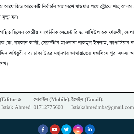
়ামে আয়োজিত আরেকটি নির্বাচনি সমাবেশে যাওয়ার পথে স্ট্রোকে শাহ আলম
ৃত্যু হয়।
পস্থিত ছিলেন কেন্দ্রীয় সাংগঠনিক সেক্রেটারি ড. সামিউল হক ফারুকী, জেল
ক মো. রমজান আলী, সেক্রেটারি মাওলানা নাজমুল ইসলাম, কাপাসিয়ার নব
্দিন আইয়ুবী এবং ঢাকা উত্তর মহানগর জামায়াতের মজলিসে শূরা সদস্য 
শেখ।
ক (Editor &
মোবাইল (Mobile):
ইমেইল (Email):
Istiak Ahmed
01712775600
Istiakahmedmba@gmail.co