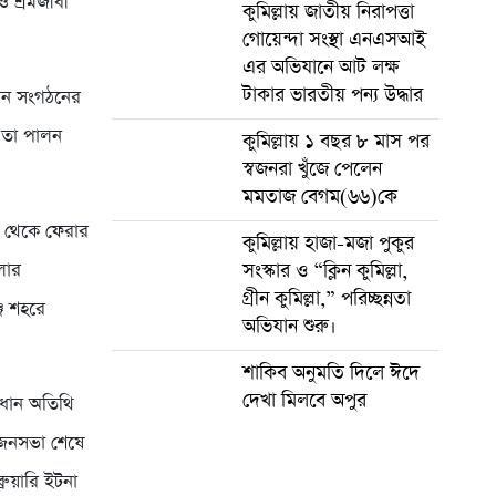
 শ্রমজীবী
কুমিল্লায় জাতীয় নিরাপত্তা
গোয়েন্দা সংস্থা এনএসআই
এর অভিযানে আট লক্ষ
টাকার ভারতীয় পন্য উদ্ধার
দিন সংগঠনের
ও তা পালন
কুমিল্লায় ১ বছর ৮ মাস পর
স্বজনরা খুঁজে পেলেন
মমতাজ বেগম(৬৬)কে
া থেকে ফেরার
কুমিল্লায় হাজা-মজা পুকুর
লার
সংস্কার ও “ক্লিন কুমিল্লা,
গ্রীন কুমিল্লা,” পরিচ্ছন্নতা
জ শহরে
অভিযান শুরু।
শাকিব অনুমতি দিলে ঈদে
দেখা মিলবে অপুর
্রধান অতিথি
 জনসভা শেষে
ুয়ারি ইটনা