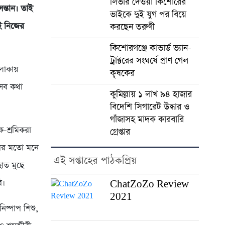
লিভার দেওয়া কিশোরের
্তান। তাই
ভাইকে দুই যুগ পর বিয়ে
ই নিজের
করছেন তরুণী
কিশোরগঞ্জে কাভার্ড ভ্যান-
ট্রাক্টরের সংঘর্ষে প্রাণ গেল
লাকায়
কৃষকের
এসব কথা
কুমিল্লায় ১ লাখ ৯৪ হাজার
বিদেশি সিগারেট উদ্ধার ও
গাঁজাসহ মাদক কারবারি
ক-শ্রমিকরা
গ্রেপ্তার
রের মতো মনে
এই সপ্তাহের পাঠকপ্রিয়
াত মুছে
ি।
ChatZoZo Review
2021
িষ্পাপ শিশু,