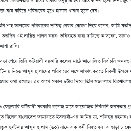
গেলে ফেরেশতার সান্নিধ্যে থাকার অনুভূতি হয়। আরেক দল হলো দিনমজুর ও
রক্ত-ঘাম ঝরিয়ে পরিবারের মুখে হালাল খাবার তুলে দেন।
তিনি শাহ আলমের পরিবারের দায়িত্ব নেয়ার ঘোষণা দিয়ে বলেন, আমি যত
ি, ততদিন এই দায়িত্ব পালন করব। ভবিষ্যতে যারা দায়িত্বে আসবেন, তারা
আশা রাখি।
 সভা শেষে তিনি কটিয়াদী সরকারি কলেজ মাঠে আয়োজিত নির্বাচনি জনসভ
্ঘটনায় নিহত আব্দুস ছালামের পরিবারের সঙ্গে সাক্ষাৎ করতে নিকলী উপজে
ওয়ার কথা রয়েছে। এর আগে সকাল ৮টার দিকে তিনি সড়কপথে কিশোরগঞ্
 ৩ ফেব্রুয়ারি কটিয়াদী সরকারি কলেজ মাঠে আয়োজিত নির্বাচনি জনসভায় প
থিত ছিলেন বাংলাদেশ জামায়াতে ইসলামী-এর আমির ডা. শফিকুর রহমান।
়ক দুর্ঘটনায় আব্দুস ছালাম (৬০) নামে এক কর্মী নিহত হন। এ ছাড়া ৮ ফেব্র